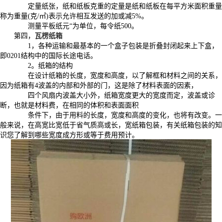
定量纸张，纸和纸板克重的定量是纸和纸板在每平方米面积重量
称为重量(克/㎡)表示允许相互发送的加或减5%。
测量平板纸元“为单位，每令纸500。
第四，
瓦楞纸箱
1，各种运输和最基本的一个盒子包装是折叠封闭起来上下盒，
即0201结构中的国际长途电话。
2。纸箱的结构
在设计纸箱的长度，宽度和高度，以了解框和材料之间的关系，
因为纸箱有4波盖的内部和外部的门，这是除了材料表面的因素，
四个风扇内波盖大小外，纸箱宽度更大的宽度而定，波盖或诊
断，也就是材料费，在相同的体积和表面面积
条件下，由于用料的长度，宽度和高度的变化，也将有改变。一
般来说，在高宽比宽低于省气质高或长，宽纸箱包装，有关纸箱包装的知
识您了解到哪些宽度成方形或等于费用预计。