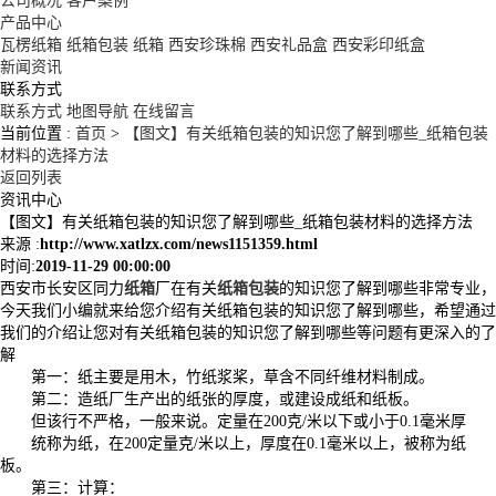
公司概况
客户案例
产品中心
瓦楞纸箱
纸箱包装
纸箱
西安珍珠棉
西安礼品盒
西安彩印纸盒
新闻资讯
联系方式
联系方式
地图导航
在线留言
当前位置 :
首页
>
【图文】有关纸箱包装的知识您了解到哪些_纸箱包装
材料的选择方法
返回列表
资讯中心
【图文】有关纸箱包装的知识您了解到哪些_纸箱包装材料的选择方法
来源 :
http://www.xatlzx.com/news1151359.html
时间:
2019-11-29 00:00:00
西安市长安区同力
纸箱
厂在有关
纸箱包装
的知识您了解到哪些非常专业，
今天我们小编就来给您介绍有关纸箱包装的知识您了解到哪些，希望通过
我们的介绍让您对有关纸箱包装的知识您了解到哪些等问题有更深入的了
解
第一：纸主要是用木，竹纸浆桨，草含不同纤维材料制成。
第二：造纸厂生产出的纸张的厚度，或建设成纸和纸板。
但该行不严格，一般来说。定量在200克/米以下或小于0.1毫米厚
统称为纸，在200定量克/米以上，厚度在0.1毫米以上，被称为纸
板。
第三：计算：