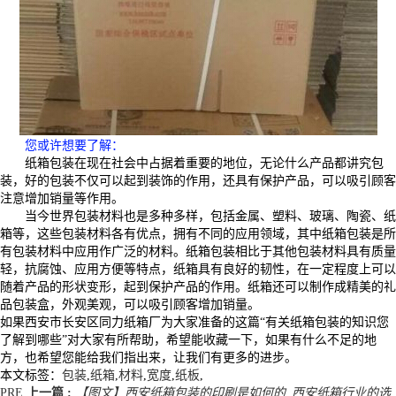
您或许想要了解
：
纸箱包装在现在社会中占据着重要的地位，无论什么产品都讲究包
装，好的包装不仅可以起到装饰的作用，还具有保护产品，可以吸引顾客
注意增加销量等作用。
当今世界包装材料也是多种多样，包括金属、塑料、玻璃、陶瓷、纸
箱等，这些包装材料各有优点，拥有不同的应用领域，其中纸箱包装是所
有包装材料中应用作广泛的材料。纸箱包装相比于其他包装材料具有质量
轻，抗腐蚀、应用方便等特点，纸箱具有良好的韧性，在一定程度上可以
随着产品的形状变形，起到保护产品的作用。纸箱还可以制作成精美的礼
品包装盒，外观美观，可以吸引顾客增加销量。
如果西安市长安区同力纸箱厂为大家准备的这篇“有关纸箱包装的知识您
了解到哪些”对大家有所帮助，希望能收藏一下，如果有什么不足的地
方，也希望您能给我们指出来，让我们有更多的进步。
本文标签：
包装
,
纸箱
,
材料
,
宽度
,
纸板
,
PRE
上一篇 :
【图文】西安纸箱包装的印刷是如何的_西安纸箱行业的选