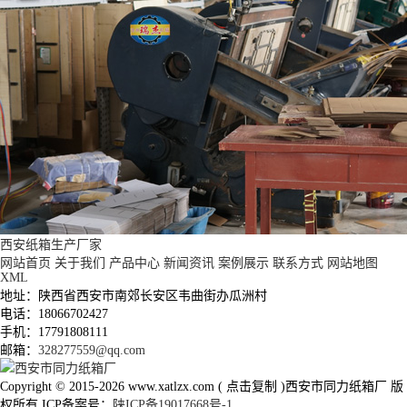
西安纸箱生产厂家
网站首页
关于我们
产品中心
新闻资讯
案例展示
联系方式
网站地图
XML
地址：陕西省西安市南郊长安区韦曲街办瓜洲村
电话：18066702427
手机：17791808111
邮箱：
328277559@qq.com
Copyright © 2015-2026
www.xatlzx.com
(
点击复制
)西安市同力纸箱厂 版
权所有 ICP备案号：
陕ICP备19017668号-1