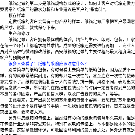
纸箱定做的第二步是纸箱规格款式的设计，如何让客户对纸箱定做方
案满意？纸箱厂的需求分析和专业建议是客户的“指南针”。
预存样本
定做纸箱的客户会留有一份产品的样本，纸箱定做厂家把客户最满意
的尺寸、形状、款式保存下来。
生产和修改
纸箱定做让客户拥有最优质的体验，精细的生产、印刷、包装，厂家
在每一个环节上都追求精益求精。成型的纸箱还需要进行再加工，专业人
员对产品进行微调修改纸箱，西安纸箱的定做的主要过程尽最大程度满足
客户的预期效果。
很多人查看了
：纸箱的采购应该注意什么？
别看简单的纸箱包装，有时候看上去简单的纸箱包装，因为品质不一
样，有的就非常结实耐用，有的却只是一次性的，甚至连它一次性的使命
都完成不了。纸箱包装就相当于人的着装打扮一样，风格不同，表现出来
的理念就不一样，所以我们在做纸箱包装设计的时候一定要考虑到产品的
本身的各种因素，产品的销售人群，以及广告宣传的亮点，等等。
由此看来，生产出高品质的苏州纸箱包装不容易，要想做好苏州纸箱
包装的设计更不是件容易的事情，一般我们纸箱包装的设计，首先就是要
突出主题，要简洁大方。
另外牛皮纸箱的包装上，虽然没有彩色的纸板包装盒那么美观，但是
在包装行业还是非常受欢迎，特别在家电的包装上，基本都是原木色的纸
箱包装，这就是低碳环保，可收回循环利用的最方便之处。另外还有就是