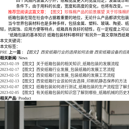
四个风扇内波盖大小外，纸箱宽度更大的宽度而定，波盖或诊断
条件下，由于用料的长度，宽度和高度的变化，也将有改变。一般
推荐您阅读这篇文章：
【图文】珍珠棉产品的前景展望 关于珍珠棉
纸箱包装在现在社会中占据着重要的地位，无论什么产品都讲究包装
当今世界包装材料也是多种多样，包括金属、塑料、玻璃、陶瓷、纸
轻，抗腐蚀、应用方便等特点，纸箱具有良好的韧性，在一定程度上可以
“纸箱包装的基本知识 纸箱包装材料哪样好”和另外一篇文章陕西
本文关键词：
本文标签：
PRE
上一篇 :
【图文】西安纸箱行业的选择如何去做 西安纸箱设备的后
相关新闻
/ News
2023-02-19
【图文】关于纸箱包装的相关知识_纸箱包装的发展流程
2023-02-17
【图文】西安纸箱行业发展_包装纸箱的发展工艺流程
2023-02-15
【图文】西安纸箱行业发展_包装纸箱的发展工艺流程
2023-02-13
【图文】西安纸箱行业该如何去选择_印刷机静态保养的方法
2023-02-07
【图文】纸箱包装如何进行测试_纸箱包装的生产流程您了解
2023-02-05
【图文】有关纸箱包装的知识您了解到哪些_纸箱机械的历史
相关产品
/ Product