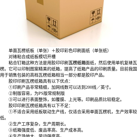
单面瓦楞纸板（单张）＋胶印彩色印刷面纸（单张纸）
对裱粘合成纸板模切开槽
粘合钉箱这种方法是用胶印印刷
瓦楞纸箱
面纸，然后使用单机复裱瓦
楞。它可以印制图案精美的纸箱，提高了纸箱产品的印刷质量。目前我国
用于销售包装的高档瓦楞纸箱相当一部分都是胶印产品。
胶印印刷瓦楞纸箱具有以下优点：
①印刷产品非常精细，加网线数可以达到200线／英寸。
②制版容易，为PS版常规制版
③可以进行表面整饰，如覆膜、上光等。印刷品质比较稳定。
胶印印刷瓦楞纸箱具有以下不足：
①不适合采用纸板联动生产线，仅适合采用单面瓦楞机，生产效率较
低。
②生产工序复杂，生产周期长。
③纸箱强度低、废品率高、生产成本高。
④生产场地大、劳动强度高。