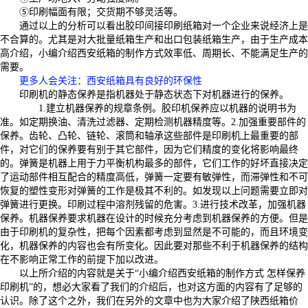
⑤印刷幅面有限；交货期不够灵活等。
通过以上的分析可以看出胶印间接印刷纸箱对一个企业来说经济上是
不合算的。尤其是对大批量纸箱生产和出口包装纸箱生产，由于生产成本
高介绍，小编介绍西安纸箱的制作方式效率低、周期长、不能满足生产的
需要。
更多人会关注
：西安纸箱具有良好的环保性
印刷机的静态保养是指机器处于静态状态下对机器进行的保养。
1.建立机器保养的规章条例。胶印机保养应以机器的说明书为
准。如定期换油、清洗过滤器、定期检测机器精度等。2.加强重要部件的
保养。齿轮、凸轮、链轮、滚筒和轴承这些部件是印刷机上最重要的部
件，对它们的保养要有别于其它部件，因为它们精度的变化将影响最终
的。弹簧是机器上用于力平衡机构最多的部件，它们工作的好坏直接决定
了运动部件相互配合的精度高低，弹簧一定要有敏弹性，而滞弹性和不可
恢复的塑性变形对弹簧的工作是极其不利的。如发现以上问题需要立即对
弹簧进行更换。印刷过程中溶剂残留的危害。3.进行技术改革，加强机器
保养。机器保养要求机器在设计的时候充分考虑到机器保养的方便。但是
由于印刷机的复杂性，把每个因素都考虑到显然是不可能的，而且环境变
化，机器保养的内容也会有所变化。因此要对那些不利于机器保养的结构
在不影响正常工作的前提下加以改进。
以上所介绍的内容就是关于“小编介绍西安纸箱的制作方式 怎样保养
印刷机”的，想必大家看了我们的介绍后，也对这方面的内容有了足够的
认识。除了这个之外，我们在另外的文章中也为大家介绍了陕西纸箱价