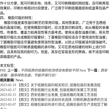
作十分方便，既可印刷实地、线条，又可印刷精细的网纹版，且印刷再现
效果好，印刷价格相对比较便宜，广泛用于印刷纸箱面纸和纸盒等包装产
品。
四、 橡胶印版的特性：
橡胶印版是柔性版印刷艺的常用印版，其材质柔软，广泛用于瓦楞纸
板的直接印刷。在使用橡胶印版时，应注意其印刷适性，如从橡胶的亲墨
性、传墨性、覆盖力和再现性等方面考虑。使用水基型油墨印刷，用天然
橡胶印版比合成橡胶印版要好；丁基橡胶印版较适合于使用溶剂型油墨；
丁腈橡胶印版应尽量避免使用溶剂型油墨，以防止印版被溶剂腐蚀破坏。
橡胶印版既可印刷表面粗糙的承印物，又可在质地较硬的材料上进行印
刷，且具有较高的耐印力。但是，其存在容易变形的弊病，故不适宜印刷
高精度的产品。
本文标签：
PRE
上一篇 :
不同纸质的纸箱的检测项目有那些不同
Next
下一篇 :
西安
纸箱：倡导绿色包装，节能环保行动！
相关新闻
/ News
2023-02-19
【图文】关于纸箱包装的相关知识_纸箱包装的发展流程
2023-02-17
【图文】西安纸箱行业发展_包装纸箱的发展工艺流程
2023-02-15
【图文】西安纸箱行业发展_包装纸箱的发展工艺流程
2023-02-13
【图文】西安纸箱行业该如何去选择_印刷机静态保养的方法
2023-02-07
【图文】纸箱包装如何进行测试_纸箱包装的生产流程您了解