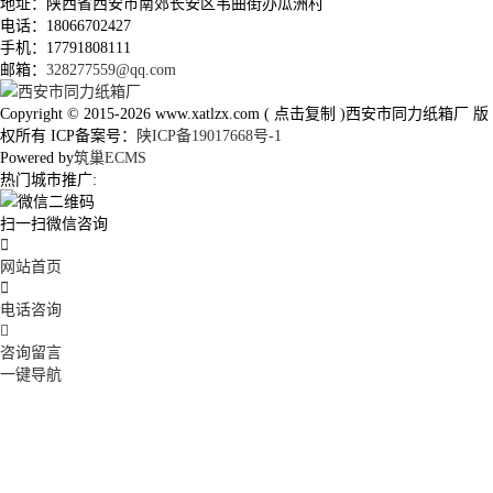
地址：陕西省西安市南郊长安区韦曲街办瓜洲村
电话：18066702427
手机：17791808111
邮箱：
328277559@qq.com
Copyright © 2015-2026
www.xatlzx.com
(
点击复制
)西安市同力纸箱厂 版
权所有 ICP备案号：
陕ICP备19017668号-1
Powered by
筑巢ECMS
热门城市推广:
扫一扫微信咨询

网站首页

电话咨询

咨询留言
一键导航