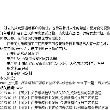
过去的成功浸透着客户的信任，也承载着对未来的希望，面对变化莫测
订单后我们会在当天内为您发送货物，请您注意查收，运费卖家承担。我公
84492849，我们会为您提供优质售后服务。
西安同力
纸箱
加工厂在西安市的包装服务行业市场已占有一席之地，
达每年10万元左右，仍在不断开拓新的市场。
西安礼品盒品牌:同力
生产厂家:西安市长安区同力纸箱厂
生产地址:陕西省西安市长安区滨河大道广天苑内1号楼1单元东户
用途:礼品包装
是否定制:可定制
本文标签：
PRE
上一篇 :
西安纸箱厂倡导节能环保—绿色包装
Next
下一篇 :
西安纸
相关新闻
/ News
2023-02-19
【图文】关于纸箱包装的相关知识_纸箱包装的发展流程
2023-02-17
【图文】西安纸箱行业发展_包装纸箱的发展工艺流程
2023-02-15
【图文】西安纸箱行业发展_包装纸箱的发展工艺流程
2023-02-13
【图文】西安纸箱行业该如何去选择_印刷机静态保养的方法