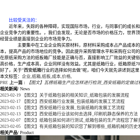
比较受关注的
：
近年来，失踪的各种障碍，实现国际市场，行业，与同事们的成长和
企业竞争力的重要性。，我们会发现，无论是否市场的价格压力，世界顶
经营业绩是直接到企业的市场竞争力。
主要集中在工业企业购买原材料，原材料采购成本占产品成本的50%
本，提高产品的市场地位的竞争。因此提升采购管理水平和采购在公司的
在原纸采购方法的纸板箱厂技能是正确与否，直接影响工厂效益的关键俗
高价格，生产成本高，企业同样没有效益。尤其是纸箱行业，纸箱原纸70
好了，关于“
西安纸箱
行业的选择如何去做”呢，咱们今天就先讲述到这
本文标签：
企业
,
纸箱
,
纸板
,
成本
,
价格
,
PRE
上一篇 :
【图文】瓦楞纸箱生产应怎样进行检测_西安纸箱的定做过
相关新闻
/ News
2023-02-19
【图文】关于纸箱包装的相关知识_纸箱包装的发展流程
2023-02-17
【图文】西安纸箱行业发展_包装纸箱的发展工艺流程
2023-02-15
【图文】西安纸箱行业发展_包装纸箱的发展工艺流程
2023-02-13
【图文】西安纸箱行业该如何去选择_印刷机静态保养的方法
2023-02-07
【图文】纸箱包装如何进行测试_纸箱包装的生产流程您了解
2023-02-05
【图文】有关纸箱包装的知识您了解到哪些_纸箱机械的历史
相关产品
/ Product