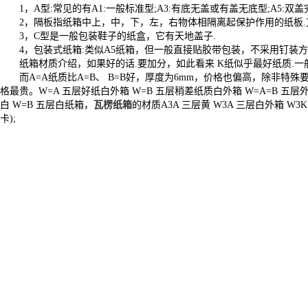
1，A型:常见的有A1:一般标准型;A3:有底无盖或有盖无底型;A5:
2，隔板指纸箱中上，中，下，左，右物体相隔离起保护作用的纸
3，C型是一般包装鞋子的纸盒，它有天地盖子.
4，包装式纸箱:类似A5纸箱，但一般直接贴胶带包装，不采用钉
纸箱材质介绍，如果好的话.要加分，如此看来 K纸似乎最好纸质.一
而A=A纸质比A=B、 B=B好，厚度为6mm，价格也偏高，除非特殊要
格最贵。W=A 五层好纸白外箱 W=B 五层稍差纸质白外箱 W=A=B 五层外好
白 W=B 五层白纸箱，
瓦楞纸箱
的材质A3A 三层黄 W3A 三层白外箱 W3
卡);