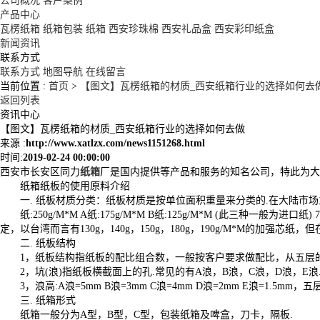
公司概况
客户案例
产品中心
瓦楞纸箱
纸箱包装
纸箱
西安珍珠棉
西安礼品盒
西安彩印纸盒
新闻资讯
联系方式
联系方式
地图导航
在线留言
当前位置 :
首页
>
【图文】瓦楞纸箱的材质_西安纸箱行业的选择如何去
返回列表
资讯中心
【图文】瓦楞纸箱的材质_西安纸箱行业的选择如何去做
来源 :
http://www.xatlzx.com/news1151268.html
时间:
2019-02-24 00:00:00
西安市长安区同力
纸箱
厂是国内提供等产品和服务的知名公司，特此为大
纸箱纸板的使用原料介绍
一. 纸板材质分类：纸板材质是按单位面积重量来分类的.在大陆市
纸:250g/M*M A纸:175g/M*M B纸:125g/M*M (此三种一般为进口纸)
定，以台湾而言有130g，140g，150g，180g，190g/M*M的加强芯纸，
二. 纸板结构
1，纸板结构指纸板的配比组合数，一般按客户要求做配比，从五层的
2，坑(浪)指纸板横截面上的孔.常见的有A浪，B浪，C浪，D浪，E
3，浪高:A浪=5mm B浪=3mm C浪=4mm D浪=2mm E浪=1
三. 纸箱形式
纸箱一般分为A型，B型，C型，包装纸箱及啤盒，刀卡，隔板.