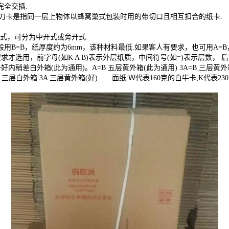
双盖完全交插.
板.刀卡是指同一层上物体以蜂窝巢式包装时用的带切口且相互扣合的纸
装方式，可分为中开式或旁开式.
般用B=B，纸厚度约为6mm，该种材料最低.如果客人有要求，也可用A=
求才选用，前字母(如K A B)表示外层纸质，中间符号(如=)表示层数， 后
内稍差白外箱(此为通用)。A=B 五层黄外箱(此为通用) 3A=B 三层黄外箱(中
K 三层白外箱 3A 三层黄外箱(好) 面纸:Ｗ代表160克的白牛卡;K代表23