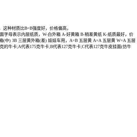
卡.
B，这种材质比B=B强度好，价格偏高，
面字母表示内层纸质，W-白外箱 A-好黄箱 B-稍差黄纸 K-纸质最好，价
) 3B 三层黄外箱(差) 娃娃车用，A=B 五层黄 A=A 五层黄 W=A 五层
0克的牛卡;A代表175克牛卡;B代表127克牛卡;C代表127克牛皮挂面(仿牛