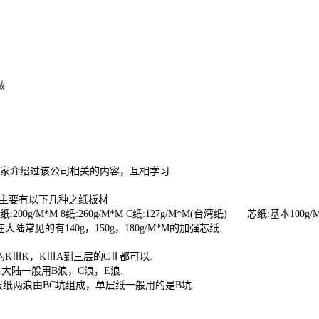
做
家介绍过该公司相关的内容，互相学习.
场主要有以下几种之纸板材
 7纸:200g/M*M 8纸:260g/M*M C纸:127g/M*M(台湾纸) 芯纸:基本10
但在大陆常见的有140g，150g，180g/M*M的加强芯纸.
KⅢK，KⅢA到三层的CⅡ都可以.
浪.大陆一般用B浪，C浪，E浪.
.5mm，五层纸两浪由BC坑组成，单层纸一般用的是B坑.