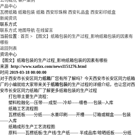
公司概况
客户案例
产品中心
瓦楞纸箱
纸箱包装
纸箱
西安珍珠棉
西安礼品盒
西安彩印纸盒
新闻资讯
联系方式
联系方式
地图导航
在线留言
当前位置 :
首页
>
【图文】纸箱包装的生产过程_影响纸箱包装的因素有
哪些
返回列表
资讯中心
【图文】纸箱包装的生产过程_影响纸箱包装的因素有哪些
来源 :
http://www.xatlzx.com/news1151276.html
时间:
2019-03-18 00:00:00
对于西安市长安区同力
纸箱
厂您有所了解吗？今天西安市长安区同力纸箱
厂的小编就给大家带来关于
纸箱包装
的生产过程的详细介绍，也让您对西
安市长安区同力纸箱厂了解更多纸箱包装的生产过程
打包带主要生产流程：
塑料粒融化---压带----成型----冷却-----缠卷----包装--入库
纸箱工艺流程图:
瓦楞纸板——分纸——水墨印刷——开槽——订箱或糊盒——包装
——入库
纸箱成形生产工艺流程图:
原料——瓦楞纸板/生产线/生产纸—— 半成品库/晾晒纸板——分纸