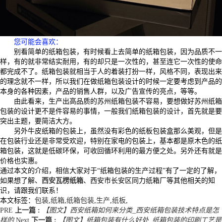
您可能会喜欢：
别看简单的纸箱包装，有时候看上去简单的纸箱包装，因为品质不一
样，有的就非常结实耐用，有的却只是一次性的，甚至连它一次性的使命
都完成不了。纸箱包装就相当于人的着装打扮一样，风格不同，表现出来
的理念就不一样，所以我们在做纸箱包装设计的时候一定要考虑到产品的
本身的各种因素，产品的销售人群，以及广告宣传的亮点，等等。
由此看来，生产出高品质的苏州纸箱包装不容易，要想做好苏州纸箱
包装的设计更不是件容易的事情，一般我们纸箱包装的设计，首先就是要
突出主题，要简洁大方。
另外牛皮纸箱的包装上，虽然没有彩色的纸板包装盒那么美观，但是
在包装行业还是非常受欢迎，特别在家电的包装上，基本都是原木色的纸
箱包装，这就是低碳环保，可收回循环利用的最方便之处。另外还有就是
价格也实惠。
通过本文的介绍，相信大家对于“纸箱包装的生产过程”有了一定的了解，
如果想了解、
西安瓦楞纸箱
、西安市长安区同力纸箱厂等其他相关的知
识，请跟我们联系！
本文标签：
包装
,
纸箱
,
纸箱包装
,
生产
,
纸板
,
PRE
上一篇 :
【图文】西安纸箱如何来分类_西安纸箱包装技术特点是怎
样的
Next
下一篇 :
【图文】纸箱包装有什么好处_纸箱包装的印刷工艺是