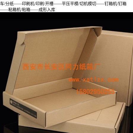
车/分纸——印刷机/印刷/开槽——平压平模/切机模切——钉箱机/钉箱
——粘箱机/粘箱——成形入库