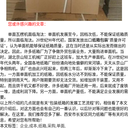
您或许感兴趣的文章：
单面瓦楞机面临淘汰：单面机发展至今，因档次低，不能保证纸箱质
量，所以面临淘汰。20世纪90年代初，国家发放出口
纸箱包装
"质量许可
证"，认为单面机能够保证纸箱质量，这在当时还是从实际出发而做出的
决定。因此，许多纸箱厂为了争做外贸包装业务，大量购进单面机。当
时，湖北京山轻工机械厂正好赶上这班车，加大生产单面机。在20世纪90
年代头两年，全国各地纸箱厂纷纷涌向地处偏僻的宋河镇，天天从京山厂
争相购机。该厂也由此兴旺起来，但两三年后，却渐渐冷下来了。这是因
为，一方面单面机加工的纸箱，因纸板水分达不到标准，不能保证质量，
特别是阴雨天气，用户限期要货却无法交货。如增加烘干装置，又用不
起，而且烘干机又都不好使，许多纸箱厂开始还用一用，后来就成了废铁
一堆，造成利润下降。另一方面，单面机产量低，不能满足企业发展的需
要。
以上所介绍的几点就是有关“包装纸箱的发展工艺流程”的，相信看了本文
的介绍后，对这方面也会有自己的一番认识，以后针对等问题也能很好的
解决。在这里，我们推荐您多了解、西安市长安区同力纸箱厂等有关的讯
息，希望对您有所帮助！
本文标签：
企业
,
成本
,
纸箱
,
采购
,
单面
,