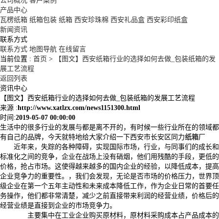
公司概况
客户案例
产品中心
瓦楞纸箱
纸箱包装
纸箱
西安珍珠棉
西安礼品盒
西安彩印纸盒
新闻资讯
联系方式
联系方式
地图导航
在线留言
当前位置 :
首页
>
【图文】西安纸箱行业的选择如何去做_包装纸箱的发
展工艺流程
返回列表
资讯中心
【图文】西安纸箱行业的选择如何去做_包装纸箱的发展工艺流程
来源 :
http://www.xatlzx.com/news1151300.html
时间:
2019-05-07 00:00:00
生活中的很多行业的发展与都是离不开的，有时候一些行业所在的领域都
有自己的品牌，今天就特地给大家介绍一下西安市长安区同力
纸箱
厂
近年来，失踪的各种障碍，实现国际市场，行业，与同事们的成长和
标准化之间的竞争，企业在战场上没有硝烟，他们用残酷的手段，更低的
价格，抢占市场。这使得越来越多的国内企业的经验，以降低成本，提高
企业竞争力的重要性。，我们会发现，无论是否市场的价格压力，世界顶
级企业在第一个五年主动性和未来成本降低工作，作为企业日常的首要任
务操作，他们都非常清楚，减少之前直接带来利润的经营业绩，价格后的
经营业绩是直接到企业的市场竞争力。
主要集中在工业企业购买原材料，原材料采购成本占产品成本的