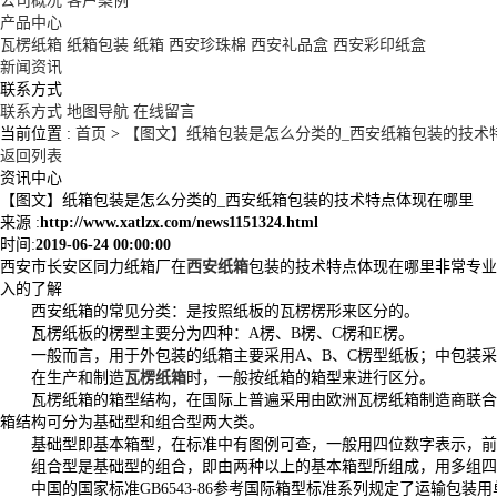
公司概况
客户案例
产品中心
瓦楞纸箱
纸箱包装
纸箱
西安珍珠棉
西安礼品盒
西安彩印纸盒
新闻资讯
联系方式
联系方式
地图导航
在线留言
当前位置 :
首页
>
【图文】纸箱包装是怎么分类的_西安纸箱包装的技术
返回列表
资讯中心
【图文】纸箱包装是怎么分类的_西安纸箱包装的技术特点体现在哪里
来源 :
http://www.xatlzx.com/news1151324.html
时间:
2019-06-24 00:00:00
西安市长安区同力纸箱厂在
西安纸箱
包装的技术特点体现在哪里非常专业
入的了解
西安纸箱的常见分类：是按照纸板的瓦楞楞形来区分的。
瓦楞纸板的楞型主要分为四种：A楞、B楞、C楞和E楞。
一般而言，用于外包装的纸箱主要采用A、B、C楞型纸板；中包装采
在生产和制造
瓦楞纸箱
时，一般按纸箱的箱型来进行区分。
瓦楞纸箱的箱型结构，在国际上普遍采用由欧洲瓦楞纸箱制造商联合会
箱结构可分为基础型和组合型两大类。
基础型即基本箱型，在标准中有图例可查，一般用四位数字表示，前
组合型是基础型的组合，即由两种以上的基本箱型所组成，用多组四位
中国的国家标准GB6543-86参考国际箱型标准系列规定了运输包