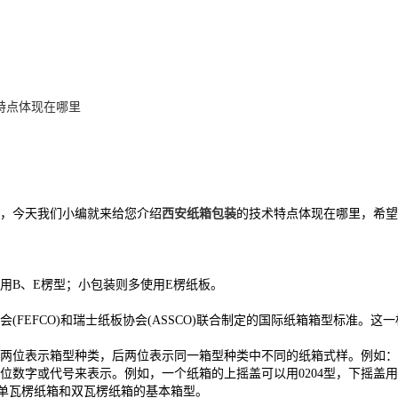
特点体现在哪里
，今天我们小编就来给您介绍
西安纸箱包装
的技术特点体现在哪里，希
用B、E楞型；小包装则多使用E楞纸板。
(FEFCO)和瑞士纸板协会(ASSCO)联合制定的国际纸箱箱型标准。
两位表示箱型种类，后两位表示同一箱型种类中不同的纸箱式样。例如：0
数字或代号来表示。例如，一个纸箱的上摇盖可以用0204型，下摇盖用0
装用单瓦楞纸箱和双瓦楞纸箱的基本箱型。