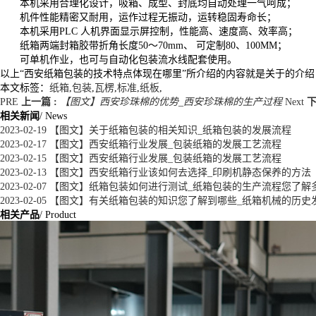
本机采用合理化设计，吸箱、成型、封底均自动处理一气呵成；
机件性能精密又耐用，运作过程无振动，运转稳固寿命长；
本机采用PLC 人机界面显示屏控制，性能高、速度高、效率高；
纸箱两端封箱胶带折角长度50～70mm、 可定制80、100MM；
可单机作业，也可与自动化包装流水线配套使用。
以上“西安纸箱包装的技术特点体现在哪里”所介绍的内容就是关于的介
本文标签：
纸箱
,
包装
,
瓦楞
,
标准
,
纸板
,
PRE
上一篇 :
【图文】西安珍珠棉的优势_西安珍珠棉的生产过程
Next
下
相关新闻
/ News
2023-02-19
【图文】关于纸箱包装的相关知识_纸箱包装的发展流程
2023-02-17
【图文】西安纸箱行业发展_包装纸箱的发展工艺流程
2023-02-15
【图文】西安纸箱行业发展_包装纸箱的发展工艺流程
2023-02-13
【图文】西安纸箱行业该如何去选择_印刷机静态保养的方法
2023-02-07
【图文】纸箱包装如何进行测试_纸箱包装的生产流程您了解
2023-02-05
【图文】有关纸箱包装的知识您了解到哪些_纸箱机械的历史
相关产品
/ Product