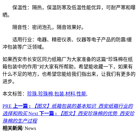
保温性：隔热，保温防寒及低温性能优异，可耐严寒和曝
晒。
隔音性：密闭泡孔，隔音效果好。
适用行业：电器、精密仪表、仪器等电子产品的防震/缓
冲包装等广泛领域。
如果西安市长安区同力纸箱厂为大家准备的这篇“珍珠棉在纸
箱包装中的作用”对大家有所帮助，希望能收藏一下，如果有
什么不足的地方，也希望您能给我们指出来，让我们有更多的
进步。
本文标签：
珍珠
,
珍珠棉
,
包装
,
材料
,
性能
,
PRE
上一篇 :
【图文】纸箱包装的基本知识_西安纸箱行业的
选择和购买
Next
下一篇 :
【图文】西安珍珠棉的优势_西安珍
珠棉的生产过程
相关新闻
/ News