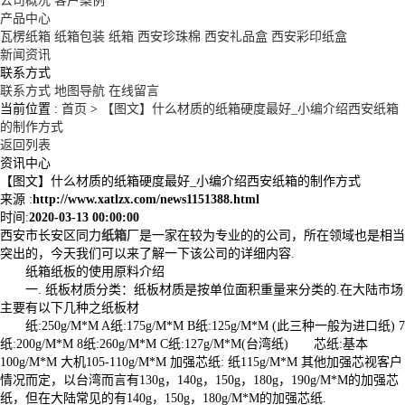
公司概况
客户案例
产品中心
瓦楞纸箱
纸箱包装
纸箱
西安珍珠棉
西安礼品盒
西安彩印纸盒
新闻资讯
联系方式
联系方式
地图导航
在线留言
当前位置 :
首页
>
【图文】什么材质的纸箱硬度最好_小编介绍西安纸箱
的制作方式
返回列表
资讯中心
【图文】什么材质的纸箱硬度最好_小编介绍西安纸箱的制作方式
来源 :
http://www.xatlzx.com/news1151388.html
时间:
2020-03-13 00:00:00
西安市长安区同力
纸箱
厂是一家在较为专业的的公司，所在领域也是相当
突出的，今天我们可以来了解一下该公司的详细内容.
纸箱纸板的使用原料介绍
一. 纸板材质分类：纸板材质是按单位面积重量来分类的.在大陆市场
主要有以下几种之纸板材
纸:250g/M*M A纸:175g/M*M B纸:125g/M*M (此三种一般为进口纸) 7
纸:200g/M*M 8纸:260g/M*M C纸:127g/M*M(台湾纸) 芯纸:基本
100g/M*M 大机105-110g/M*M 加强芯纸: 纸115g/M*M 其他加强芯视客户
情况而定，以台湾而言有130g，140g，150g，180g，190g/M*M的加强芯
纸，但在大陆常见的有140g，150g，180g/M*M的加强芯纸.