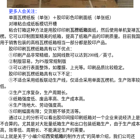
更多人会关注
：
单面瓦楞纸板（单张）＋胶印彩色印刷面纸（单张纸）
对裱粘合成纸板模切开槽
粘合钉箱这种方法是用胶印印刷
瓦楞纸箱
面纸，然后使用单机复裱瓦
楞。它可以印制图案精美的纸箱，提高了纸箱产品的印刷质量。目前我国
用于销售包装的高档瓦楞纸箱相当一部分都是胶印产品。
胶印印刷瓦楞纸箱具有以下优点：
①印刷产品非常精细，加网线数可以达到200线／英寸。
②制版容易，为PS版常规制版
③可以进行表面整饰，如覆膜、上光等。印刷品质比较稳定。
胶印印刷瓦楞纸箱具有以下不足：
①不适合采用纸板联动生产线，仅适合采用单面瓦楞机，生产效率较
低。
②生产工序复杂，生产周期长。
③纸箱强度低、废品率高、生产成本高。
④生产场地大、劳动强度高。
⑤印刷幅面有限；交货期不够灵活等。
通过以上的分析可以看出胶印间接印刷纸箱对一个企业来说经济上是
不合算的。尤其是对大批量纸箱生产和出口包装纸箱生产，由于生产成本
高，效率低、周期长、不能满足生产的需要。
以上就是关于“小编介绍
西安纸箱
的制作方式”的简单介绍，我们公司还