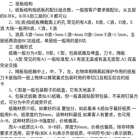
二. 纸板结构
1，纸板结构指纸板的配比组合数，一般按客户要求做配比，从五层
的KⅢK，KⅢA到三层的CⅡ都可以.
2，坑(浪)指纸板横截面上的孔.常见的有A浪，B浪，C浪，D浪，E
浪.大陆一般用B浪，C浪，E浪.
3，浪高:A浪=5mm B浪=3mm C浪=4mm D浪=2mm E浪=1.5mm，五
层纸两浪由BC坑组成，单层纸一般用的是B坑.
三. 纸箱形式
纸箱一般分为A型，B型，C型，包装纸箱及啤盒，刀卡，隔板.
1，A型:常见的有A1:一般标准型;A3:有底无盖或有盖无底型;A5:双盖
完全交插.
2，隔板指纸箱中上，中，下，左，右物体相隔离起保护作用的纸板.
刀卡是指同一层上物体以蜂窝巢式包装时用的带切口且相互扣合的纸
卡.
3，C型是一般包装鞋子的纸盒，它有天地盖子.
4，包装式纸箱:类似A5纸箱，但一般直接贴胶带包装，不采用钉装方
式，可分为中开式或旁开式.
纸箱材质介绍，如果好的话.要加分，如此看来 K纸似乎最好纸质.一
般用B=B，纸厚度约为6mm，该种材料最低.如果客人有要求，也可用
A=B，这种材质比B=B强度好，价格偏高，
而A=A纸质比A=B、 B=B好，厚度为6mm，价格也偏高，除非特殊
要求才选用，前字母(如K A B)表示外层纸质，中间符号(如=)表示层数，