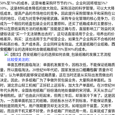
50%至70%的成本，这意味着采购环节节约1%，企业利润将增加5%?
10%，这是材料成本降低的放大效应。采购活动的科学管理，可以大大降
低成本，提高产品的市场地位的竞争。因此提升采购管理水平和采购在公
司的地位，已成为对竞争的秘密武器。采购专业化管理的核心竞争力，已
成为一个相应的纸盒包装企业的主要原料，还买了纸箱成本的主要部分，
所以在原纸采购方法的纸板箱厂技能是正确与否，直接影响工厂效益的关
键俗话说“买一个无法销售出去的”，这句话直接适用于企业，培养出的价
格差异，购买：这也适用于生产经营企业，如果生产企业购买不合格的材
料和高价格，生产成本高，企业同样没有效益。尤其是纸箱行业纸箱，
西
安纸箱
行业的选择如何去做纸箱原纸70%至80%的成本。
比较受关注的
：
单面瓦楞机面临淘汰：单面机发展至今，因档次低，不能保证纸箱质
量，所以面临淘汰。20世纪90年代初，国家发放出口
纸箱包装
"质量许可
证"，认为单面机能够保证纸箱质量，这在当时还是从实际出发而做出的
决定。因此，许多纸箱厂为了争做外贸包装业务，大量购进单面机。当
时，湖北京山轻工机械厂正好赶上这班车，加大生产单面机。在20世纪90
年代头两年，全国各地纸箱厂纷纷涌向地处偏僻的宋河镇，天天从京山厂
争相购机。该厂也由此兴旺起来，但两三年后，却渐渐冷下来了。这是因
为，一方面单面机加工的纸箱，因纸板水分达不到标准，不能保证质量，
特别是阴雨天气，用户限期要货却无法交货。如增加烘干装置，又用不
起，而且烘干机又都不好使，许多纸箱厂开始还用一用，后来就成了废铁