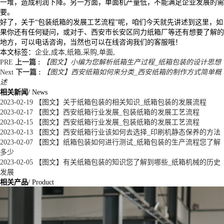
一堆，造成利润下降。另一方面，单面机产量低，不能满足企业发展的需
要。
好了，关于“包装纸箱的发展工艺流程”呢，咱们今天就先讲述到这里，如
果你还有任何疑问，或对于、西安市长安区同力纸箱厂等还有想要了解的
地方，可以电话咨询，当然也可以在线咨询我们的客服哦！
本文标签：
企业
,
成本
,
纸箱
,
采购
,
单面
,
PRE
上一篇 :
【图文】小编为您解析纸箱生产过程_纸箱包装的设计思想
Next
下一篇 :
【图文】西安纸箱如何来分类_西安纸箱的制作方式简单概
述
相关新闻
/ News
2023-02-19
【图文】关于纸箱包装的相关知识_纸箱包装的发展流程
2023-02-17
【图文】西安纸箱行业发展_包装纸箱的发展工艺流程
2023-02-15
【图文】西安纸箱行业发展_包装纸箱的发展工艺流程
2023-02-13
【图文】西安纸箱行业该如何去选择_印刷机静态保养的方法
2023-02-07
【图文】纸箱包装如何进行测试_纸箱包装的生产流程您了解
多少
2023-02-05
【图文】有关纸箱包装的知识您了解到哪些_纸箱机械的历史
发展
相关产品
/ Product