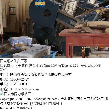
西安纸箱生产厂家
网站首页
关于我们
产品中心
新闻资讯
案例展示
联系方式
网站地图
XML
地址：陕西省西安市南郊长安区韦曲街办瓜洲村
电话：18066702427
手机：17791808111
邮箱：
328277559@qq.com
Copyright © 2015-2026
www.xatlzx.com
(
点击复制
)西安市同力纸箱厂 版
权所有 ICP备案号：
陕ICP备19017668号-1
Powered by
筑巢ECMS