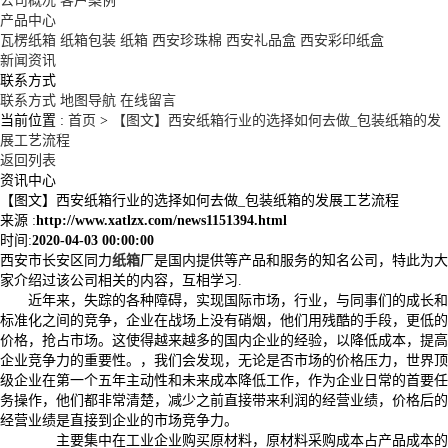
公司概况
客户案例
产品中心
瓦楞纸箱
纸箱包装
纸箱
西安珍珠棉
西安礼品盒
西安彩印纸盒
新闻资讯
联系方式
联系方式
地图导航
在线留言
当前位置 :
首页
>
【图文】西安纸箱行业的选择如何去做_包装纸箱的发
展工艺流程
返回列表
资讯中心
【图文】西安纸箱行业的选择如何去做_包装纸箱的发展工艺流程
来源 :
http://www.xatlzx.com/news1151394.html
时间:
2020-04-03 00:00:00
西安市长安区同力
纸箱
厂是国内提供等产品和服务的知名公司，特此为大
家介绍过该公司相关的内容，互相学习.
近年来，失踪的各种障碍，实现国际市场，行业，与同事们的成长和
标准化之间的竞争，企业在战场上没有硝烟，他们用残酷的手段，更低的
价格，抢占市场。这使得越来越多的国内企业的经验，以降低成本，提高
企业竞争力的重要性。，我们会发现，无论是否市场的价格压力，世界顶
级企业在第一个五年主动性和未来成本降低工作，作为企业日常的首要任
务操作，他们都非常清楚，减少之前直接带来利润的经营业绩，价格后的
经营业绩是直接到企业的市场竞争力。
主要集中在工业企业购买原材料，原材料采购成本占产品成本的