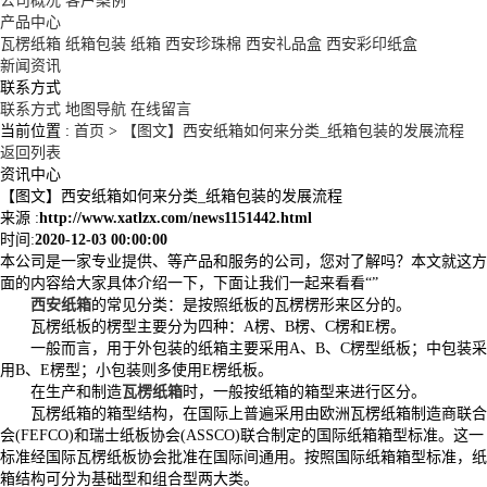
公司概况
客户案例
产品中心
瓦楞纸箱
纸箱包装
纸箱
西安珍珠棉
西安礼品盒
西安彩印纸盒
新闻资讯
联系方式
联系方式
地图导航
在线留言
当前位置 :
首页
>
【图文】西安纸箱如何来分类_纸箱包装的发展流程
返回列表
资讯中心
【图文】西安纸箱如何来分类_纸箱包装的发展流程
来源 :
http://www.xatlzx.com/news1151442.html
时间:
2020-12-03 00:00:00
本公司是一家专业提供、等产品和服务的公司，您对了解吗？本文就这方
面的内容给大家具体介绍一下，下面让我们一起来看看“”
西安纸箱
的常见分类：是按照纸板的瓦楞楞形来区分的。
瓦楞纸板的楞型主要分为四种：A楞、B楞、C楞和E楞。
一般而言，用于外包装的纸箱主要采用A、B、C楞型纸板；中包装采
用B、E楞型；小包装则多使用E楞纸板。
在生产和制造
瓦楞纸箱
时，一般按纸箱的箱型来进行区分。
瓦楞纸箱的箱型结构，在国际上普遍采用由欧洲瓦楞纸箱制造商联合
会(FEFCO)和瑞士纸板协会(ASSCO)联合制定的国际纸箱箱型标准。这一
标准经国际瓦楞纸板协会批准在国际间通用。按照国际纸箱箱型标准，纸
箱结构可分为基础型和组合型两大类。