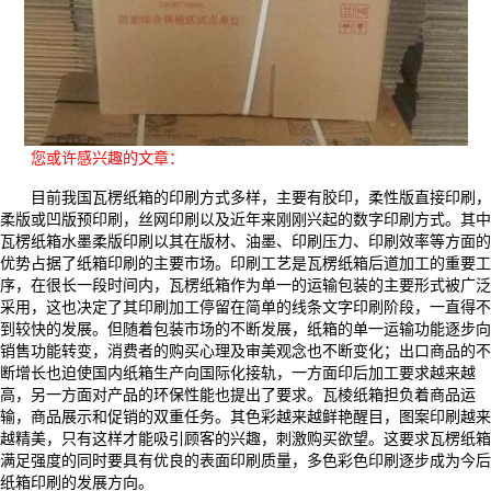
您或许感兴趣的文章：
目前我国瓦楞纸箱的印刷方式多样，主要有胶印，柔性版直接印刷，
柔版或凹版预印刷，丝网印刷以及近年来刚刚兴起的数字印刷方式。其中
瓦楞纸箱水墨柔版印刷以其在版材、油墨、印刷压力、印刷效率等方面的
优势占据了纸箱印刷的主要市场。印刷工艺是瓦楞纸箱后道加工的重要工
序，在很长一段时间内，瓦楞纸箱作为单一的运输包装的主要形式被广泛
采用，这也决定了其印刷加工停留在简单的线条文字印刷阶段，一直得不
到较快的发展。但随着包装市场的不断发展，纸箱的单一运输功能逐步向
销售功能转变，消费者的购买心理及审美观念也不断变化；出口商品的不
断增长也迫使国内纸箱生产向国际化接轨，一方面印后加工要求越来越
高，另一方面对产品的环保性能也提出了要求。瓦棱纸箱担负着商品运
输，商品展示和促销的双重任务。其色彩越来越鲜艳醒目，图案印刷越来
越精美，只有这样才能吸引顾客的兴趣，刺激购买欲望。这要求瓦楞纸箱
满足强度的同时要具有优良的表面印刷质量，多色彩色印刷逐步成为今后
纸箱印刷的发展方向。