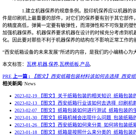
1.建立机器保养的规章条例。胶印机保养应以机器的说
件是印刷机上最重要的部件，对它们的保养要有别于其它部件
的精度高低，弹簧一定要有敏弹性，而滞弹性和不可恢复的塑
加强机器保养。机器保养要求机器在设计的时候充分考虑到机
化。因此要对那些不利于机器保养的结构在不影响正常工作的
“西安纸箱设备的未来发展”所述的内容，是我们的小编精心
本文标签：
瓦楞
,
机器
,
保养
,
瓦楞纸板
,
产品
,
PRE
上一篇 :
【图文】西安纸箱包装材料该如何去选择_西安
相关新闻
/ News
2023-02-19
【图文】关于纸箱包装的相关知识_纸箱包装
2023-02-13
【图文】西安纸箱行业该如何去选择_印刷机
2023-02-07
【图文】纸箱包装如何进行测试_纸箱包装的
2023-01-30
【图文】纸箱机械会出现什么问题_包装纸箱
2023-01-26
【图文】西安纸箱如何来分类_如何将包装纸
2023-01-18
【图文】纸箱是按照什么来分类的_纸箱包装