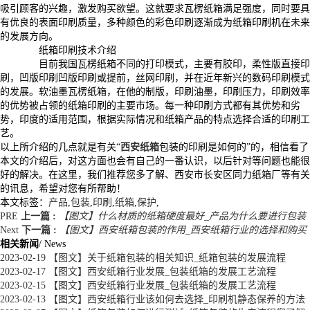
吸引顾客的兴趣，激发购买欲望。这就要求瓦楞纸箱满足强度，同时要具
有优良的表面印刷质量，多种颜色的彩色印刷逐渐成为纸箱印刷机在未来
的发展方向。
纸箱印刷技术介绍
目前我国瓦楞纸箱不同的打印模式，主要有胶印，柔性版直接印
刷，凹版印刷凹版印刷或提前，丝网印刷，并在近年新兴的数码印刷模式
的发展。软油墨瓦楞纸箱，在他的制版，印刷油墨，印刷压力，印刷效率
的优势被占领的纸箱印刷的主要市场。每一种印刷方式都有其优势和劣
势，印度的适用范围，根据实际情况和纸箱产品的特点选择合适的印刷工
艺。
以上所介绍的几点就是有关“
西安纸箱
包装的印刷是如何的”的，相信看了
本文的介绍后，对这方面也会有自己的一番认识，以后针对等问题也能很
好的解决。在这里，我们推荐您多了解、西安市长安区同力纸箱厂等有关
的讯息，希望对您有所帮助！
本文标签：
产品
,
包装
,
印刷
,
纸箱
,
保护
,
PRE
上一篇 :
【图文】什么材质的纸箱硬度最好_产品为什么要进行包装
Next
下一篇 :
【图文】西安纸箱包装的作用_西安纸箱行业的选择和购买
相关新闻
/ News
2023-02-19
【图文】关于纸箱包装的相关知识_纸箱包装的发展流程
2023-02-17
【图文】西安纸箱行业发展_包装纸箱的发展工艺流程
2023-02-15
【图文】西安纸箱行业发展_包装纸箱的发展工艺流程
2023-02-13
【图文】西安纸箱行业该如何去选择_印刷机静态保养的方法