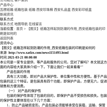
公司概况
客户案例
产品中心
瓦楞纸箱
纸箱包装
纸箱
西安珍珠棉
西安礼品盒
西安彩印纸盒
新闻资讯
联系方式
联系方式
地图导航
在线留言
当前位置 :
首页
>
【图文】纸箱怎样起到防潮的作用_西安纸箱包装的印
刷是如何的
返回列表
资讯中心
【图文】纸箱怎样起到防潮的作用_西安纸箱包装的印刷是如何的
来源 :
http://www.xatlzx.com/news1151493.html
时间:
2021-03-21 00:00:00
本公司是一家专业提供、等产品和服务的公司，您对了解吗？本文就这方
面的内容给大家具体介绍一下，下面让我们一起来看看“”
产品包装的作用
具有三大功能，即对产品大保护性、单位集中性和方便性。基于产品
包装的这三个特征，是包装具有四个功能，即保护产品，方便无六，促进
销售和方便消费。
（一） 对产品的保护性
包装的保护性体现了包装的目的，即保护产品不受损伤和损失。包装
的保护性主要体现在以下几个方面：
1．防止产品破损变形。产品包装必须能够承受在装载、运输、保管