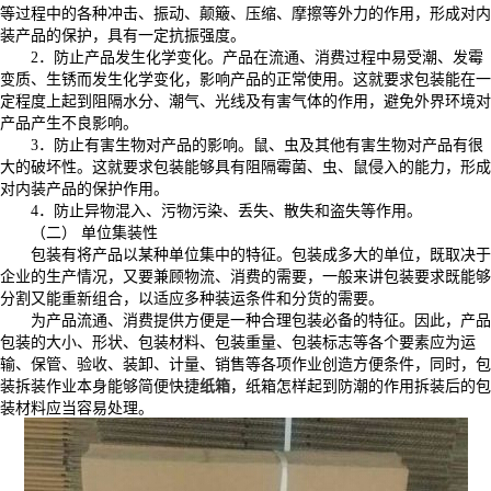
等过程中的各种冲击、振动、颠簸、压缩、摩擦等外力的作用，形成对内
装产品的保护，具有一定抗振强度。
2．防止产品发生化学变化。产品在流通、消费过程中易受潮、发霉
变质、生锈而发生化学变化，影响产品的正常使用。这就要求包装能在一
定程度上起到阻隔水分、潮气、光线及有害气体的作用，避免外界环境对
产品产生不良影响。
3．防止有害生物对产品的影响。鼠、虫及其他有害生物对产品有很
大的破坏性。这就要求包装能够具有阻隔霉菌、虫、鼠侵入的能力，形成
对内装产品的保护作用。
4．防止异物混入、污物污染、丢失、散失和盗失等作用。
（二） 单位集装性
包装有将产品以某种单位集中的特征。包装成多大的单位，既取决于
企业的生产情况，又要兼顾物流、消费的需要，一般来讲包装要求既能够
分割又能重新组合，以适应多种装运条件和分货的需要。
为产品流通、消费提供方便是一种合理包装必备的特征。因此，产品
包装的大小、形状、包装材料、包装重量、包装标志等各个要素应为运
输、保管、验收、装卸、计量、销售等各项作业创造方便条件，同时，包
装拆装作业本身能够简便快捷
纸箱
，纸箱怎样起到防潮的作用拆装后的包
装材料应当容易处理。