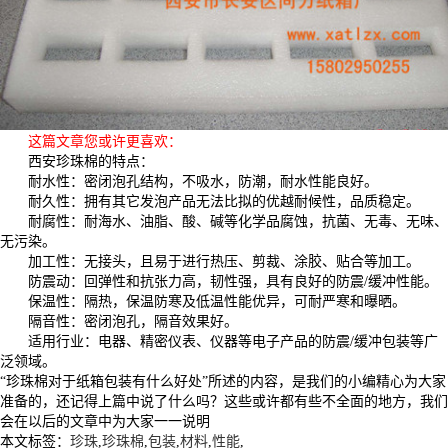
这篇文章您或许更喜欢：
西安珍珠棉的特点：
耐水性：密闭泡孔结构，不吸水，防潮，耐水性能良好。
耐久性：拥有其它发泡产品无法比拟的优越耐候性，品质稳定。
耐腐性：耐海水、油脂、酸、碱等化学品腐蚀，抗菌、无毒、无味、
无污染。
加工性：无接头，且易于进行热压、剪裁、涂胶、贴合等加工。
防震动：回弹性和抗张力高，韧性强，具有良好的防震/缓冲性能。
保温性：隔热，保温防寒及低温性能优异，可耐严寒和曝晒。
隔音性：密闭泡孔，隔音效果好。
适用行业：电器、精密仪表、仪器等电子产品的防震/缓冲包装等广
泛领域。
“珍珠棉对于纸箱包装有什么好处”所述的内容，是我们的小编精心为大家
准备的，还记得上篇中说了什么吗？这些或许都有些不全面的地方，我们
会在以后的文章中为大家一一说明
本文标签：
珍珠
,
珍珠棉
,
包装
,
材料
,
性能
,