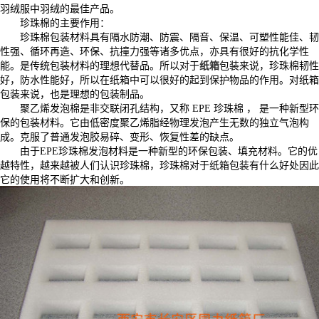
羽绒服中羽绒的最佳产品。
珍珠棉的主要作用：
珍珠棉包装材料具有隔水防潮、防震、隔音、保温、可塑性能佳、韧
性强、循环再造、环保、抗撞力强等诸多优点，亦具有很好的抗化学性
能。是传统包装材料的理想代替品。所以对于
纸箱
包装来说，珍珠棉韧性
好，防水性能好，所以在纸箱中可以很好的起到保护物品的作用。对纸箱
包装来说，也是理想的包装制品。
聚乙烯发泡棉是非交联闭孔结构，又称 EPE 珍珠棉 ， 是一种新型环
保的包装材料。它由低密度聚乙烯脂经物理发泡产生无数的独立气泡构
成。克服了普通发泡胶易碎、变形、恢复性差的缺点。
由于EPE珍珠棉发泡材料是一种新型的环保包装、填充材料。它的优
越特性，越来越被人们认识珍珠棉，珍珠棉对于纸箱包装有什么好处因此
它的使用将不断扩大和创新。