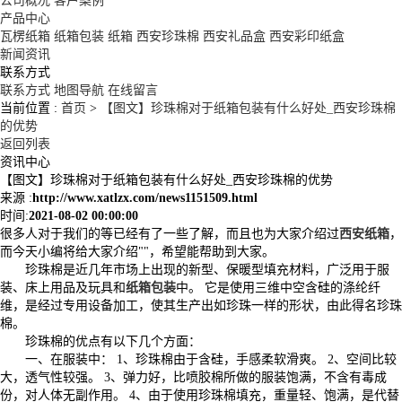
公司概况
客户案例
产品中心
瓦楞纸箱
纸箱包装
纸箱
西安珍珠棉
西安礼品盒
西安彩印纸盒
新闻资讯
联系方式
联系方式
地图导航
在线留言
当前位置 :
首页
>
【图文】珍珠棉对于纸箱包装有什么好处_西安珍珠棉
的优势
返回列表
资讯中心
【图文】珍珠棉对于纸箱包装有什么好处_西安珍珠棉的优势
来源 :
http://www.xatlzx.com/news1151509.html
时间:
2021-08-02 00:00:00
很多人对于我们的等已经有了一些了解，而且也为大家介绍过
西安纸箱
，
而今天小编将给大家介绍""，希望能帮助到大家。
珍珠棉是近几年市场上出现的新型、保暖型填充材料，广泛用于服
装、床上用品及玩具和
纸箱包装
中。 它是使用三维中空含硅的涤纶纤
维，是经过专用设备加工，使其生产出如珍珠一样的形状，由此得名珍珠
棉。
珍珠棉的优点有以下几个方面：
一、在服装中： 1、珍珠棉由于含硅，手感柔软滑爽。 2、空间比较
大，透气性较强。 3、弹力好，比喷胶棉所做的服装饱满，不含有毒成
份，对人体无副作用。 4、由于使用珍珠棉填充，重量轻、饱满，是代替