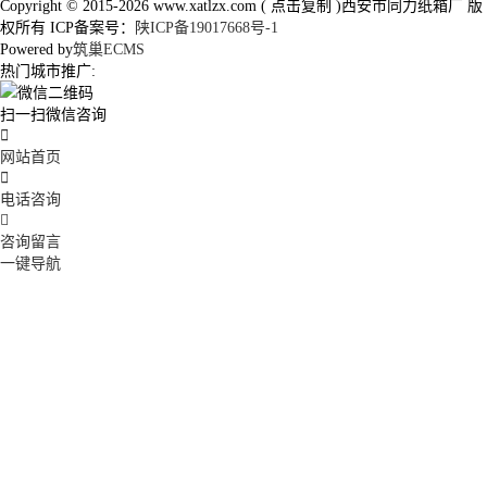
Copyright © 2015-2026
www.xatlzx.com
(
点击复制
)西安市同力纸箱厂 版
权所有 ICP备案号：
陕ICP备19017668号-1
Powered by
筑巢ECMS
热门城市推广:
扫一扫微信咨询

网站首页

电话咨询

咨询留言
一键导航