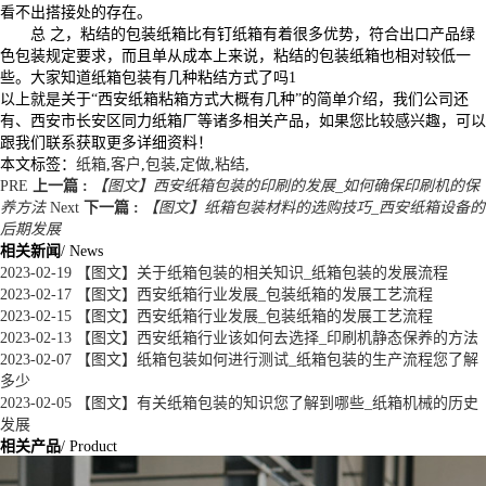
看不出搭接处的存在。
总 之，粘结的包装纸箱比有钉纸箱有着很多优势，符合出口产品绿
色包装规定要求，而且单从成本上来说，粘结的包装纸箱也相对较低一
些。大家知道纸箱包装有几种粘结方式了吗1
以上就是关于“西安纸箱粘箱方式大概有几种”的简单介绍，我们公司还
有、西安市长安区同力纸箱厂等诸多相关产品，如果您比较感兴趣，可以
跟我们联系获取更多详细资料！
本文标签：
纸箱
,
客户
,
包装
,
定做
,
粘结
,
PRE
上一篇 :
【图文】西安纸箱包装的印刷的发展_如何确保印刷机的保
养方法
Next
下一篇 :
【图文】纸箱包装材料的选购技巧_西安纸箱设备的
后期发展
相关新闻
/ News
2023-02-19
【图文】关于纸箱包装的相关知识_纸箱包装的发展流程
2023-02-17
【图文】西安纸箱行业发展_包装纸箱的发展工艺流程
2023-02-15
【图文】西安纸箱行业发展_包装纸箱的发展工艺流程
2023-02-13
【图文】西安纸箱行业该如何去选择_印刷机静态保养的方法
2023-02-07
【图文】纸箱包装如何进行测试_纸箱包装的生产流程您了解
多少
2023-02-05
【图文】有关纸箱包装的知识您了解到哪些_纸箱机械的历史
发展
相关产品
/ Product