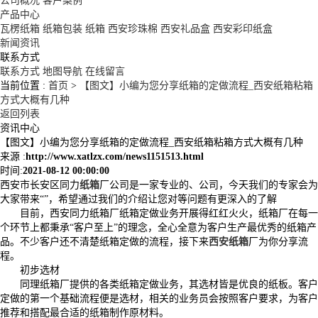
公司概况
客户案例
产品中心
瓦楞纸箱
纸箱包装
纸箱
西安珍珠棉
西安礼品盒
西安彩印纸盒
新闻资讯
联系方式
联系方式
地图导航
在线留言
当前位置 :
首页
>
【图文】小编为您分享纸箱的定做流程_西安纸箱粘箱
方式大概有几种
返回列表
资讯中心
【图文】小编为您分享纸箱的定做流程_西安纸箱粘箱方式大概有几种
来源 :
http://www.xatlzx.com/news1151513.html
时间:
2021-08-12 00:00:00
西安市长安区同力
纸箱
厂公司是一家专业的、公司，今天我们的专家会为
大家带来“”，希望通过我们的介绍让您对等问题有更深入的了解
目前，西安同力纸箱厂纸箱定做业务开展得红红火火，纸箱厂在每一
个环节上都秉承“客户至上”的理念，全心全意为客户生产最优秀的纸箱产
品。不少客户还不清楚纸箱定做的流程，接下来
西安纸箱
厂为你分享流
程。
初步选材
同理纸箱厂提供的各类纸箱定做业务，其选材皆是优良的纸板。客户
定做的第一个基础流程便是选材，相关的业务员会按照客户要求，为客户
推荐和搭配最合适的纸箱制作原材料。