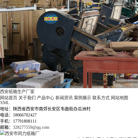
西安纸箱生产厂家
网站首页
关于我们
产品中心
新闻资讯
案例展示
联系方式
网站地图
XML
地址：陕西省西安市南郊长安区韦曲街办瓜洲村
电话：18066702427
手机：17791808111
邮箱：
328277559@qq.com