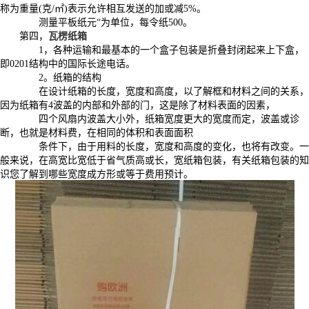
称为重量(克/㎡)表示允许相互发送的加或减5%。
测量平板纸元“为单位，每令纸500。
第四，
瓦楞纸箱
1，各种运输和最基本的一个盒子包装是折叠封闭起来上下盒，
即0201结构中的国际长途电话。
2。纸箱的结构
在设计纸箱的长度，宽度和高度，以了解框和材料之间的关系，
因为纸箱有4波盖的内部和外部的门，这是除了材料表面的因素，
四个风扇内波盖大小外，纸箱宽度更大的宽度而定，波盖或诊
断，也就是材料费，在相同的体积和表面面积
条件下，由于用料的长度，宽度和高度的变化，也将有改变。一
般来说，在高宽比宽低于省气质高或长，宽纸箱包装，有关纸箱包装的知
识您了解到哪些宽度成方形或等于费用预计。