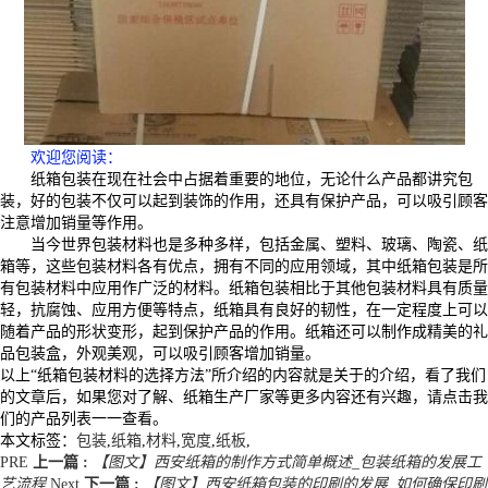
欢迎您阅读
：
纸箱包装在现在社会中占据着重要的地位，无论什么产品都讲究包
装，好的包装不仅可以起到装饰的作用，还具有保护产品，可以吸引顾客
注意增加销量等作用。
当今世界包装材料也是多种多样，包括金属、塑料、玻璃、陶瓷、纸
箱等，这些包装材料各有优点，拥有不同的应用领域，其中纸箱包装是所
有包装材料中应用作广泛的材料。纸箱包装相比于其他包装材料具有质量
轻，抗腐蚀、应用方便等特点，纸箱具有良好的韧性，在一定程度上可以
随着产品的形状变形，起到保护产品的作用。纸箱还可以制作成精美的礼
品包装盒，外观美观，可以吸引顾客增加销量。
以上“纸箱包装材料的选择方法”所介绍的内容就是关于的介绍，看了我们
的文章后，如果您对了解、纸箱生产厂家等更多内容还有兴趣，请点击我
们的产品列表一一查看。
本文标签：
包装
,
纸箱
,
材料
,
宽度
,
纸板
,
PRE
上一篇 :
【图文】西安纸箱的制作方式简单概述_包装纸箱的发展工
艺流程
Next
下一篇 :
【图文】西安纸箱包装的印刷的发展_如何确保印刷