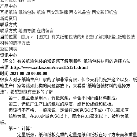
公司概况
客户案例
产品中心
瓦楞纸箱
纸箱包装
纸箱
西安珍珠棉
西安礼品盒
西安彩印纸盒
新闻资讯
联系方式
联系方式
地图导航
在线留言
当前位置 :
首页
>
【图文】有关纸箱包装的知识您了解到哪些_纸箱包装
材料的选择方法
返回列表
资讯中心
【图文】有关纸箱包装的知识您了解到哪些_纸箱包装材料的选择方法
来源 :
http://www.xatlzx.com/news1151515.html
时间:
2021-08-20 00:00:00
很多人对于
纸箱
生产厂家的了解非常有限，但今天我们先把这个以及、纸
箱生产厂家等诸如此类的问题都放下，来看看"
纸箱包装
材料的选择方
法"，希望您能有更多的了解
第一：纸主要是用木，竹纸浆桨，草含不同纤维材料制成。
第二：造纸厂生产出的纸张的厚度，或建设成纸和纸板。
但该行不严格，一般来说。定量在200克/米以下或小于0.1毫米厚
统称为纸，在200定量克/米以上，厚度在0.1毫米以上，被称为纸
板。
第三：计算：
定量纸张，纸和纸板克重的定量是纸和纸板在每平方米面积重量