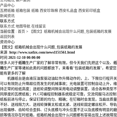
公司概况
客户案例
产品中心
瓦楞纸箱
纸箱包装
纸箱
西安珍珠棉
西安礼品盒
西安彩印纸盒
新闻资讯
联系方式
联系方式
地图导航
在线留言
当前位置 :
首页
>
【图文】纸箱机械会出现什么问题_包装纸箱的发展
返回列表
资讯中心
【图文】纸箱机械会出现什么问题_包装纸箱的发展
来源 :
http://www.xatlzx.com/news1151561.html
时间:
2021-12-10 00:00:00
很多人对于
纸箱
生产厂家的了解非常有限，但今天我们先把这个以及、
纸
箱
生产厂家等诸如此类的问题都放下，来看看"包装纸箱的发展"，希望您
能有更多的了解
机器纸台是由液压油泵驱动油缸作升降动作的，上、下限位行程开关
可以有效防止升降超位而发生的机械事故；光电装置可控制自动上升，维
持正常的给纸高度；送纸轮调整间隙采用电动调整装置，适合各种类型不
同厚度的瓦楞纸板；PLC可编程控制器系统稳定可靠，交流伺服马达控制
纸板前进与停止，保证钉距的均匀、精确；在钉箱时会发现，当扁丝质量
不好、送线阻力大、送线轮弹簧太松或太紧、送线轮固定螺丝松开、导轨
出现偏移、齿轮咬合歪斜、订头底模与冲头位置不正以及底模有明显的磨
损等情况存在时纸箱，纸箱机械会出现什么问题都有容易出现上述故障现