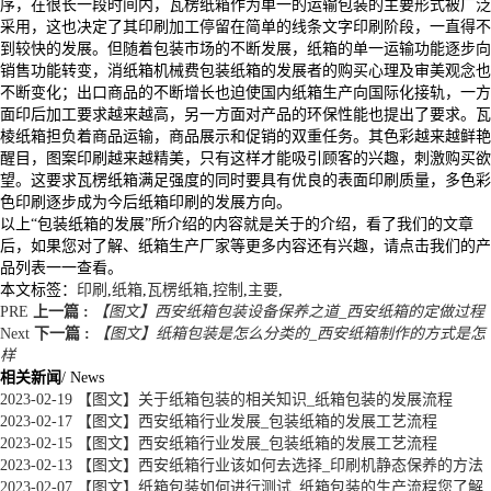
序，在很长一段时间内，瓦楞纸箱作为单一的运输包装的主要形式被广泛
采用，这也决定了其印刷加工停留在简单的线条文字印刷阶段，一直得不
到较快的发展。但随着包装市场的不断发展，纸箱的单一运输功能逐步向
销售功能转变，消纸箱机械费包装纸箱的发展者的购买心理及审美观念也
不断变化；出口商品的不断增长也迫使国内纸箱生产向国际化接轨，一方
面印后加工要求越来越高，另一方面对产品的环保性能也提出了要求。瓦
棱纸箱担负着商品运输，商品展示和促销的双重任务。其色彩越来越鲜艳
醒目，图案印刷越来越精美，只有这样才能吸引顾客的兴趣，刺激购买欲
望。这要求瓦楞纸箱满足强度的同时要具有优良的表面印刷质量，多色彩
色印刷逐步成为今后纸箱印刷的发展方向。
以上“包装纸箱的发展”所介绍的内容就是关于的介绍，看了我们的文章
后，如果您对了解、纸箱生产厂家等更多内容还有兴趣，请点击我们的产
品列表一一查看。
本文标签：
印刷
,
纸箱
,
瓦楞纸箱
,
控制
,
主要
,
PRE
上一篇 :
【图文】西安纸箱包装设备保养之道_西安纸箱的定做过程
Next
下一篇 :
【图文】纸箱包装是怎么分类的_西安纸箱制作的方式是怎
样
相关新闻
/ News
2023-02-19
【图文】关于纸箱包装的相关知识_纸箱包装的发展流程
2023-02-17
【图文】西安纸箱行业发展_包装纸箱的发展工艺流程
2023-02-15
【图文】西安纸箱行业发展_包装纸箱的发展工艺流程
2023-02-13
【图文】西安纸箱行业该如何去选择_印刷机静态保养的方法
2023-02-07
【图文】纸箱包装如何进行测试_纸箱包装的生产流程您了解