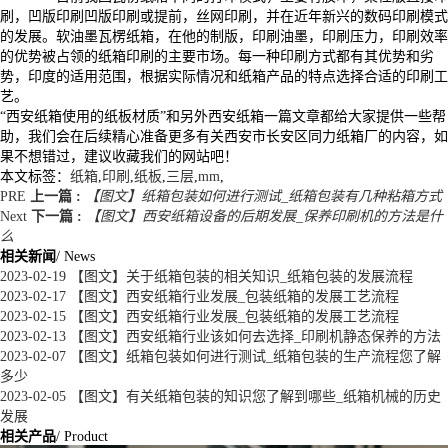
刷，凹版印刷凹版印刷或提前，丝网印刷，并在近年新兴的数码印刷模式
的发展。软油墨瓦楞纸箱，在他的制版，印刷油墨，印刷压力，印刷效率
的优势被占领的纸箱印刷的主要市场。每一种印刷方式都有其优势和劣
势，印度的适用范围，根据实际情况和纸箱产品的特点选择合适的印刷工
艺。
“西安纸箱使用的纸板材质”和另外西安纸箱一篇文章都给大家提供一些帮
助，我们会在后续精心准备更多有关西安市长安区同力纸箱厂的内容，如
果不想错过，建议收藏我们的网站吧！
本文标签：
纸箱
,
印刷
,
纸板
,
三层
,
mm
,
PRE
上一篇 :
【图文】纸箱包装如何进行测试_纸箱包装有几种粘箱方式
Next
下一篇 :
【图文】西安纸箱设备的后期发展_保养印刷机的方法是什
么
相关新闻
/ News
2023-02-19
【图文】关于纸箱包装的相关知识_纸箱包装的发展流程
2023-02-17
【图文】西安纸箱行业发展_包装纸箱的发展工艺流程
2023-02-15
【图文】西安纸箱行业发展_包装纸箱的发展工艺流程
2023-02-13
【图文】西安纸箱行业该如何去选择_印刷机静态保养的方法
2023-02-07
【图文】纸箱包装如何进行测试_纸箱包装的生产流程您了解
多少
2023-02-05
【图文】有关纸箱包装的知识您了解到哪些_纸箱机械的历史
发展
相关产品
/ Product