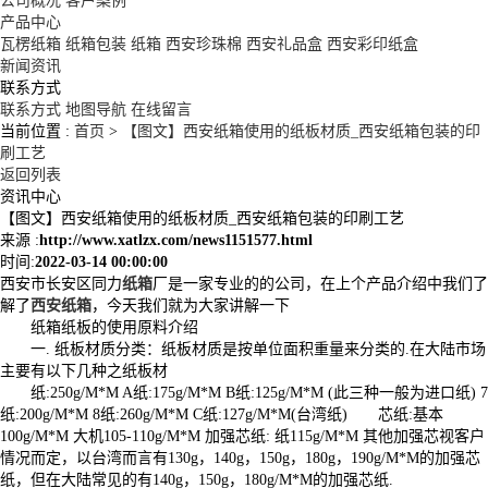
公司概况
客户案例
产品中心
瓦楞纸箱
纸箱包装
纸箱
西安珍珠棉
西安礼品盒
西安彩印纸盒
新闻资讯
联系方式
联系方式
地图导航
在线留言
当前位置 :
首页
>
【图文】西安纸箱使用的纸板材质_西安纸箱包装的印
刷工艺
返回列表
资讯中心
【图文】西安纸箱使用的纸板材质_西安纸箱包装的印刷工艺
来源 :
http://www.xatlzx.com/news1151577.html
时间:
2022-03-14 00:00:00
西安市长安区同力
纸箱
厂是一家专业的的公司，在上个产品介绍中我们了
解了
西安纸箱
，今天我们就为大家讲解一下
纸箱纸板的使用原料介绍
一. 纸板材质分类：纸板材质是按单位面积重量来分类的.在大陆市场
主要有以下几种之纸板材
纸:250g/M*M A纸:175g/M*M B纸:125g/M*M (此三种一般为进口纸) 7
纸:200g/M*M 8纸:260g/M*M C纸:127g/M*M(台湾纸) 芯纸:基本
100g/M*M 大机105-110g/M*M 加强芯纸: 纸115g/M*M 其他加强芯视客户
情况而定，以台湾而言有130g，140g，150g，180g，190g/M*M的加强芯
纸，但在大陆常见的有140g，150g，180g/M*M的加强芯纸.