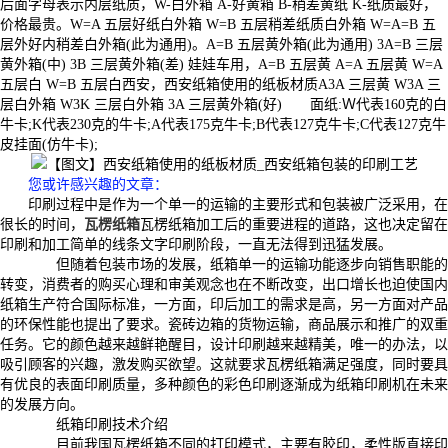
后面字母表示内层纸质，W-白外箱 A-好黄箱 B-稍差黄纸 K-纸质最好，
价格最贵。W=A 五层好纸白外箱 W=B 五层稍差纸质白外箱 W=A=B 五
层外好内稍差白外箱(此为通用)。A=B 五层黄外箱(此为通用) 3A=B 三层
黄外箱(中) 3B 三层黄外箱(差) 娃娃车用，A=B 五层黄 A=A 五层黄 W=A
五层白 W=B 五层白西安，西安纸箱使用的纸板材质A3A 三层黄 W3A 三
层白外箱 W3K 三层白外箱 3A 三层黄外箱(好) 面纸:Ｗ代表160克的白
牛卡;K代表230克的牛卡;A代表175克牛卡;B代表127克牛卡;C代表127克牛
皮挂面(仿牛卡);
您或许感兴趣的文章：
印刷过程中是作为一个单一的运输的主要形式和包装被广泛采用，在
很长的时间，
瓦楞纸箱
瓦楞纸箱加工后的重要进程的道路，这也决定留在
印刷和加工简单的线条文字印刷阶段，一直无法得到迅猛发展。
但随着包装市场的发展，纸箱单一的运输功能逐步向销售职能的
转变，消费者的购买心理和审美观念也在不断改变，出口增长也迫使国内
纸箱生产符合国际标准，一方面，印后加工的需求是高，另一方面对产品
的环保性能也提出了要求。瓷砖边箱的货物运输，商品展示和推广的双重
任务。它的颜色越来越鲜艳醒目，设计印刷越来越精美，唯一的办法，以
吸引顾客的兴趣，激发购买欲望。这就要求瓦楞纸箱满足强度，同时要具
有优良的表面印刷质量，多种颜色的彩色印刷逐渐成为纸箱印刷机在未来
的发展方向。
纸箱印刷技术介绍
目前我国瓦楞纸箱不同的打印模式，主要有胶印，柔性版直接印