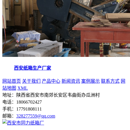
西安纸箱生产厂家
网站首页
关于我们
产品中心
新闻资讯
案例展示
联系方式
网
站地图
XML
地址：陕西省西安市南郊长安区韦曲街办瓜洲村
电话：18066702427
手机：17791808111
邮箱：
328277559@qq.com