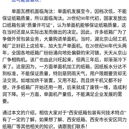
单面瓦楞机面临淘汰：单面机发展至今，因档次低，不能
保证纸箱质量，所以面临淘汰。20世纪90年代初，国家发放出
口纸箱包装"质量许可证"，认为单面机能够保证纸箱质量，这
在当时还是从实际出发而做出的决定。因此，许多纸箱厂为了
争做外贸包装业务，大量购进单面机。当时，湖北京山轻工机
械厂正好赶上这班车，加大生产单面机。在20世纪90年代头两
年，全国各地纸箱厂纷纷涌向地处偏僻的宋河镇，天天从京山
厂争相购机。该厂也由此兴旺起来，但两三年后，却渐渐冷下
来了。这是因为，一方面单面机加工的纸箱，因纸板水分达不
到标准，不能保证质量，特别是阴雨天气，用户限期要货却无
法交货。如增加烘干装置，又用不起，而且烘干机又都不好
使，许多纸箱厂开始还用一用，后来就成了废铁一堆，造成利
润下降。另一方面，单面机产量低，不能满足企业发展的需
要。
通过本文的介绍，相信大家对于“西安纸箱包装有何技术特点”
有了一定的了解，如果想了解、西安纸箱、西安市长安区同力
纸箱厂等其他相关的知识，请跟我们联系！