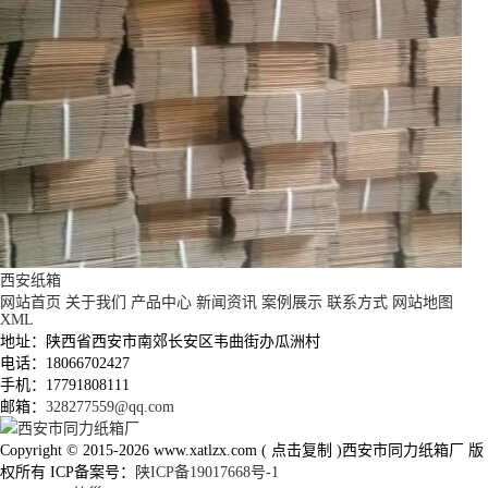
西安纸箱
网站首页
关于我们
产品中心
新闻资讯
案例展示
联系方式
网站地图
XML
地址：陕西省西安市南郊长安区韦曲街办瓜洲村
电话：18066702427
手机：17791808111
邮箱：
328277559@qq.com
Copyright © 2015-2026
www.xatlzx.com
(
点击复制
)西安市同力纸箱厂 版
权所有 ICP备案号：
陕ICP备19017668号-1