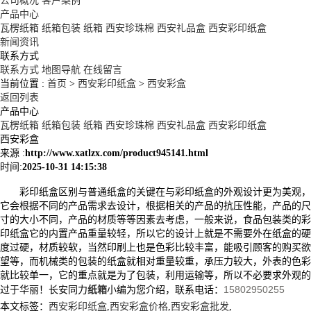
公司概况
客户案例
产品中心
瓦楞纸箱
纸箱包装
纸箱
西安珍珠棉
西安礼品盒
西安彩印纸盒
新闻资讯
联系方式
联系方式
地图导航
在线留言
当前位置 :
首页
>
西安彩印纸盒
>
西安彩盒
返回列表
产品中心
瓦楞纸箱
纸箱包装
纸箱
西安珍珠棉
西安礼品盒
西安彩印纸盒
西安彩盒
来源 :
http://www.xatlzx.com/product945141.html
时间:
2025-10-31 14:15:38
彩印纸盒区别与普通纸盒的关键在与彩印纸盒的外观设计更为美观，
它会根据不同的产品需求去设计，根据相关的产品的抗压性能，产品的尺
寸的大小不同，产品的材质等等因素去考虑，一般来说，食品包装类的彩
印纸盒它的内置产品重量较轻，所以它的设计上就是不需要外在纸盒的硬
度过硬，材质较软，当然印刷上也是色彩比较丰富，能吸引顾客的购买欲
望等，而机械类的包装的纸盒就相对重量较重，承压力较大，外表的色彩
就比较单一，它的重点就是为了包装，利用运输等，所以不必要求外观的
15802950255
过于华丽！长安同力
纸箱
小编为您介绍，联系电话：
本文标签：
西安彩印纸盒
,
西安彩盒价格
,
西安彩盒批发
,