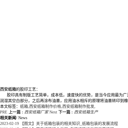
西安纸箱
的胶印工艺：
胶印具有制版工艺简单，成本低，速度快的优势，是当今应用最为广泛
润湿其空白部分，之后再涂布油墨，应用油水相斥的原理将油墨转印到橡
本文标签：
纸箱
,
西安纸箱制作价格
,
西安纸箱制作批发
,
PRE
上一篇 :
西安纸箱厂家
Next
下一篇 :
西安纸箱生产
相关新闻
/ News
2023-02-19
【图文】关于纸箱包装的相关知识_纸箱包装的发展流程