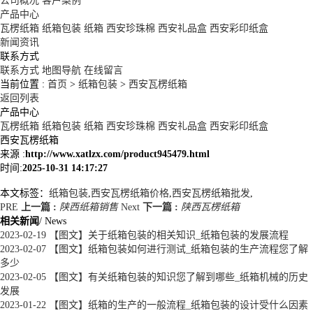
公司概况
客户案例
产品中心
瓦楞纸箱
纸箱包装
纸箱
西安珍珠棉
西安礼品盒
西安彩印纸盒
新闻资讯
联系方式
联系方式
地图导航
在线留言
当前位置 :
首页
>
纸箱包装
>
西安瓦楞纸箱
返回列表
产品中心
瓦楞纸箱
纸箱包装
纸箱
西安珍珠棉
西安礼品盒
西安彩印纸盒
西安瓦楞纸箱
来源 :
http://www.xatlzx.com/product945479.html
时间:
2025-10-31 14:17:27
本文标签：
纸箱包装
,
西安瓦楞纸箱价格
,
西安瓦楞纸箱批发
,
PRE
上一篇 :
陕西纸箱销售
Next
下一篇 :
陕西瓦楞纸箱
相关新闻
/ News
2023-02-19
【图文】关于纸箱包装的相关知识_纸箱包装的发展流程
2023-02-07
【图文】纸箱包装如何进行测试_纸箱包装的生产流程您了解
多少
2023-02-05
【图文】有关纸箱包装的知识您了解到哪些_纸箱机械的历史
发展
2023-01-22
【图文】纸箱的生产的一般流程_纸箱包装的设计受什么因素