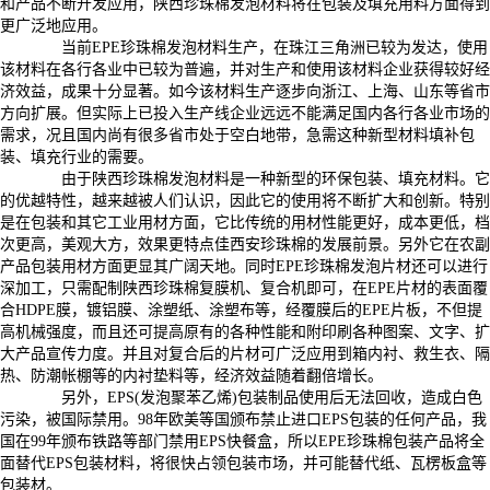
和产品不断开发应用，陕西珍珠棉发泡材料将在包装及填充用料方面得到
更广泛地应用。
当前EPE珍珠棉发泡材料生产，在珠江三角洲已较为发达，使用
该材料在各行各业中已较为普遍，并对生产和使用该材料企业获得较好经
济效益，成果十分显著。如今该材料生产逐步向浙江、上海、山东等省市
方向扩展。但实际上已投入生产线企业远远不能满足国内各行各业市场的
需求，况且国内尚有很多省市处于空白地带，急需这种新型材料填补包
装、填充行业的需要。
由于陕西珍珠棉发泡材料是一种新型的环保包装、填充材料。它
的优越特性，越来越被人们认识，因此它的使用将不断扩大和创新。特别
是在包装和其它工业用材方面，它比传统的用材性能更好，成本更低，档
次更高，美观大方，效果更特点佳西安珍珠棉的发展前景。另外它在农副
产品包装用材方面更显其广阔天地。同时EPE珍珠棉发泡片材还可以进行
深加工，只需配制陕西珍珠棉复膜机、复合机即可，在EPE片材的表面覆
合HDPE膜，镀铝膜、涂塑纸、涂塑布等，经覆膜后的EPE片板，不但提
高机械强度，而且还可提高原有的各种性能和附印刷各种图案、文字、扩
大产品宣传力度。并且对复合后的片材可广泛应用到箱内衬、救生衣、隔
热、防潮帐棚等的内衬垫料等，经济效益随着翻倍增长。
另外，EPS(发泡聚苯乙烯)包装制品使用后无法回收，造成白色
污染，被国际禁用。98年欧美等国颁布禁止进口EPS包装的任何产品，我
国在99年颁布铁路等部门禁用EPS快餐盒，所以EPE珍珠棉包装产品将全
面替代EPS包装材料，将很快占领包装市场，并可能替代纸、瓦楞板盒等
包装材。