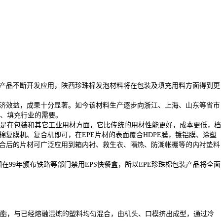
和产品不断开发应用，陕西珍珠棉发泡材料将在包装及填充用料方面得到更
济效益，成果十分显著。如今该材料生产逐步向浙江、上海、山东等省市
、填充行业的需要。
是在包装和其它工业用材方面，它比传统的用材性能更好，成本更低，档
复膜机、复合机即可，在EPE片材的表面覆合HDPE膜，镀铝膜、涂塑
复合后的片材可广泛应用到箱内衬、救生衣、隔热、防潮帐棚等的内衬垫料
99年颁布铁路等部门禁用EPS快餐盒，所以EPE珍珠棉包装产品将全面
酯，与已经熔融混炼的塑料均匀混合，由机头、口模挤出成型，通过冷