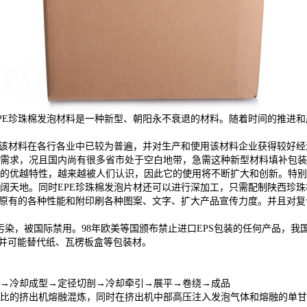
PE珍珠棉发泡材料是一种新型、朝阳永不衰退的材料。随着时间的推进
该材料在各行各业中已较为普遍，并对生产和使用该材料企业获得较好经
需求，况且国内尚有很多省市处于空白地带，急需这种新型材料填补包装
优越特性，越来越被人们认识，因此它的使用将不断扩大和创新。特别
天地。同时EPE珍珠棉发泡片材还可以进行深加工，只需配制陕西珍珠棉
高原有的各种性能和附印刷各种图案、文字、扩大产品宣传力度。并且对
染，被国际禁用。98年欧美等国颁布禁止进口EPS包装的任何产品，我国在
景并可能替代纸、瓦楞板盒等包装材。
→冷却成型→定径切剖→冷却牵引→展平→卷绕→成品
的挤出机熔融混炼，同时在挤出机中部高压注入发泡气体和熔融的单甘