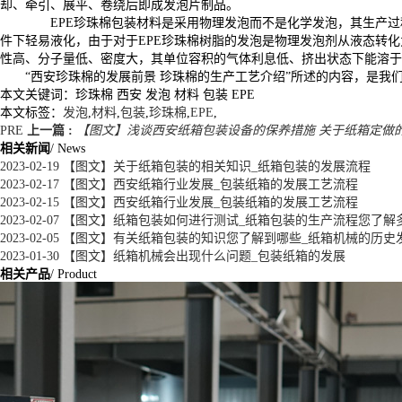
却、牵引、展平、卷绕后即成发泡片制品。
EPE珍珠棉包装材料是采用物理发泡而不是化学发泡，其生产过
件下轻易液化，由于对于EPE珍珠棉树脂的发泡是物理发泡剂从液态转
性高、分子量低、密度大，其单位容积的气体利息低、挤出状态下能溶于
“西安珍珠棉的发展前景 珍珠棉的生产工艺介绍”所述的内容，是
本文关键词：
珍珠棉 西安 发泡 材料 包装 EPE
本文标签：
发泡
,
材料
,
包装
,
珍珠棉
,
EPE
,
PRE
上一篇 :
【图文】浅谈西安纸箱包装设备的保养措施 关于纸箱定做
相关新闻
/ News
2023-02-19
【图文】关于纸箱包装的相关知识_纸箱包装的发展流程
2023-02-17
【图文】西安纸箱行业发展_包装纸箱的发展工艺流程
2023-02-15
【图文】西安纸箱行业发展_包装纸箱的发展工艺流程
2023-02-07
【图文】纸箱包装如何进行测试_纸箱包装的生产流程您了解
2023-02-05
【图文】有关纸箱包装的知识您了解到哪些_纸箱机械的历史
2023-01-30
【图文】纸箱机械会出现什么问题_包装纸箱的发展
相关产品
/ Product