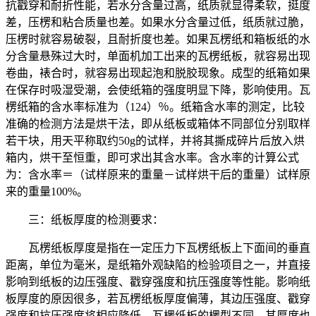
抗戳穿和耐折性能，若水分含量过高，纸质就显得柔软，挺度
差，压楞和粘合质量也差。如果水分含量过低，纸质就过脆，
压楞时就容易破裂，且耐折度也差。如果瓦楞纸和箱板纸的水
分含量悬殊过大时，单面机加工出来的瓦楞纸板，就容易出现
卷曲，裱合时，就容易出现起泡和脱胶现象。成型的纸箱如果
在保存时吸湿受潮，会使纸箱的强度明显下降，影响使用。瓦
楞纸箱的含水率标准为（124）％。纸箱含水率的测定，比较
准确的检测方法是烘干法，即从纸板或箱体不同部位分别取样
若干块，用天平称取约50g的试样，并将其撕成碎片后放入烘
箱内，烘干至恒重，即可求出其含水率。含水率的计算公式
为：含水率＝（试样原来的重量－试样烘干后的重量）试样原
来的重量100%。
三：纸板厚度的检测要求：
瓦楞纸板厚度是指在一定压力下瓦楞纸板上下面间的垂直
距离，单位为毫米，是纸箱外观缺陷的检验项目之一，并直接
影响到纸板的边压强度、戳穿强度和抗压强度等性能。影响纸
板厚度的原因很多，若瓦楞纸板厚度偏薄，其边压强度、戳穿
强度和抗压强度将相应降低。瓦楞纸板的楞型不同，其厚度也