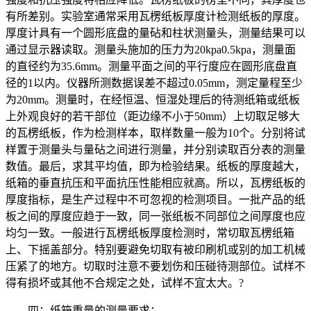
有所差别。实验室通常采用瓦楞纸板厚度计检测纸板的厚度。
厚度计具有一个圆形底盘的量砧和柱状测量头，测量结果可以
通过显示器读取。测量头施加的压力为20kpa0.5kpa，测量面
的直径约为35.6mm。测量平面之间的平行度应在圆形底盘直
径的1以内。仪器所测数据误差不超过0.05mm，测定量程至少
为20mm。测量时，在经恒温、恒湿处理后的待测纸箱或纸板
上外观良好的若干部位（距边缘不小于50mm）上切取足够大
的瓦楞纸板，作为检测样本，取样数量一般为10个。分别将试
样置于测量头与量砧之间进行测量，并分别读取百分表的测量
数值。最后，求其平均值，即为检验结果。纸板的厚度越大，
纸箱的垂直抗压和平面抗压性能相应就高。所以，瓦楞纸板的
厚度指标，是生产过程中不可忽视的检测项目。一批产品的纸
板之间的厚度应趋于一致，同一张纸板不同部位之间厚度也应
均匀一致。一般进行瓦楞纸板厚度检测时，常切取瓦楞纸箱
上、下摇盖部分。特别要避免切取有被印刷机或别的加工机械
压紧了的地方。切取时注意不要划伤和压碰待测部位。试样不
得有损坏或其他不合规定之处，试样不宜太大。?
四：纸箱重量的测量要求：