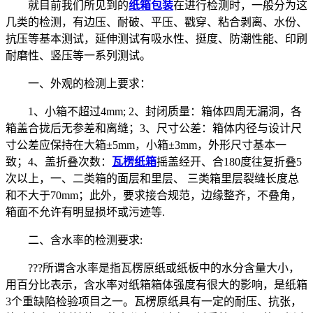
就目前我们所见到的
纸箱包装
在进行检测时，一般分为这
几类的检测，有边压、耐破、平压、戳穿、粘合剥离、水份、
抗压等基本测试，延伸测试有吸水性、挺度、防潮性能、印刷
耐磨性、竖压等一系列测试。
一、外观的检测上要求：
1、小箱不超过4mm; 2、封闭质量：箱体四周无漏洞，各
箱盖合拢后无参差和离缝；3、尺寸公差：箱体内径与设计尺
寸公差应保持在大箱±5mm，小箱±3mm，外形尺寸基本一
致；4、盖折叠次数：
瓦楞纸箱
摇盖经开、合180度往复折叠5
次以上，一、二类箱的面层和里层、 三类箱里层裂缝长度总
和不大于70mm；此外，要求接合规范，边缘整齐，不叠角，
箱面不允许有明显损坏或污迹等.
二、含水率的检测要求:
???所谓含水率是指瓦楞原纸或纸板中的水分含量大小，
用百分比表示，含水率对纸箱箱体强度有很大的影响，是纸箱
3个重缺陷检验项目之一。瓦楞原纸具有一定的耐压、抗张，