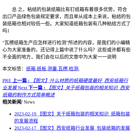
总 之，粘结的包装纸箱比有钉纸箱有着很多优势，符合
出口产品绿色包装规定要求，而且单从成本上来说，粘结的包
装纸箱也相对较低一些。大家知道纸箱包装有几种粘结方式了
吗1
“瓦楞纸箱生产应怎样进行检测”所述的内容，是我们的小编精
心为大家准备的，还记得上篇中说了什么吗？这些或许都有些
不全面的地方，我们会在以后的文章中为大家一一说明
本文标签：
纸箱
,
纸板
,
测量
,
瓦楞
,
检测
,
PRE
上一篇 :
【图文】什么材质的纸箱硬度最好_西安纸箱行
业发展
Next
下一篇 :
【图文】关于纸箱包装的相关知识_西安
纸箱的制作方式简单概述
相关新闻
/ News
2023-02-19
【图文】关于纸箱包装的相关知识_纸箱包装
的发展流程
2023-02-17
【图文】西安纸箱行业发展_包装纸箱的发展