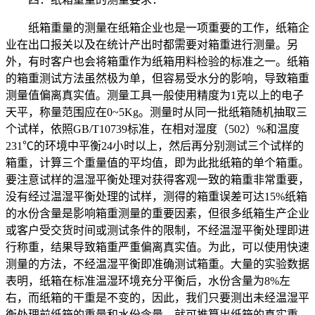
纸箱重量的测量在纸箱企业也是一项重要的工作，纸箱企
业在出口报关以及在统计产出时都需要对箱重进行测量。另
外，有时客户也会将箱重作为纸箱用料检验的标准之一。纸箱
的箱重测试方法虽然极为单，但容易受水分的影响，导致箱重
测量值偏离真实值。测量工具一般使用精度为1克以上的电子
天平，称量范围应在0~5Kg。测量时从同一批纸箱随机抽取三
个试样，依照GB/T10739标准，在相对湿度（502）%和温度
231℃的环境中平衡24小时以上，然后再分别测试三个试样的
箱重，计算三个重量值的平均值，即为此批纸箱的单个箱重。
要注意试样的温湿平衡处理对获得客观一致的箱重非常重要，
没有经过温湿平衡处理的试样，测得的箱重误差可达15%纸箱
的水份含量是影响箱重测量的重要因素，但很多纸箱生产企业
或客户受交货时间或测试条件的限制，不经温湿平衡处理即进
行称重，结果导致箱重严重偏离真实值。为此，可以使用快速
测量的方法，不经温湿平衡即准确测试箱重。大量的实验数据
表明，纸箱在标准温湿环境充分平衡后，水份含量为8%左
右，而纸箱的干重是不变的，因此，我们只要测出未经温湿平
衡处理前纸箱的重量和水份含量，就可推算出纸箱的真实重