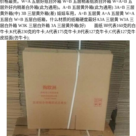
价格最贵。W=A 五层好纸白外箱 W=B 五层稍差纸质白外箱 W=A=B 五
层外好内稍差白外箱(此为通用)。A=B 五层黄外箱(此为通用) 3A=B 三层
黄外箱(中) 3B 三层黄外箱(差) 娃娃车用，A=B 五层黄 A=A 五层黄 W=A
五层白 W=B 五层白纸箱，什么材质的纸箱硬度最好A3A 三层黄 W3A 三
层白外箱 W3K 三层白外箱 3A 三层黄外箱(好) 面纸:Ｗ代表160克的白
牛卡;K代表230克的牛卡;A代表175克牛卡;B代表127克牛卡;C代表127克牛
皮挂面(仿牛卡);