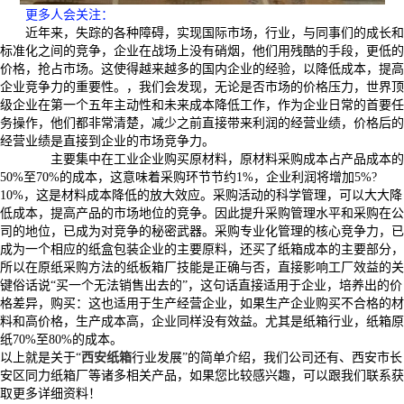
更多人会关注
：
近年来，失踪的各种障碍，实现国际市场，行业，与同事们的成长和
标准化之间的竞争，企业在战场上没有硝烟，他们用残酷的手段，更低的
价格，抢占市场。这使得越来越多的国内企业的经验，以降低成本，提高
企业竞争力的重要性。，我们会发现，无论是否市场的价格压力，世界顶
级企业在第一个五年主动性和未来成本降低工作，作为企业日常的首要任
务操作，他们都非常清楚，减少之前直接带来利润的经营业绩，价格后的
经营业绩是直接到企业的市场竞争力。
主要集中在工业企业购买原材料，原材料采购成本占产品成本的
50%至70%的成本，这意味着采购环节节约1%，企业利润将增加5%?
10%，这是材料成本降低的放大效应。采购活动的科学管理，可以大大降
低成本，提高产品的市场地位的竞争。因此提升采购管理水平和采购在公
司的地位，已成为对竞争的秘密武器。采购专业化管理的核心竞争力，已
成为一个相应的纸盒包装企业的主要原料，还买了纸箱成本的主要部分，
所以在原纸采购方法的纸板箱厂技能是正确与否，直接影响工厂效益的关
键俗话说“买一个无法销售出去的”，这句话直接适用于企业，培养出的价
格差异，购买：这也适用于生产经营企业，如果生产企业购买不合格的材
料和高价格，生产成本高，企业同样没有效益。尤其是纸箱行业，纸箱原
纸70%至80%的成本。
以上就是关于“
西安纸箱
行业发展”的简单介绍，我们公司还有、西安市长
安区同力纸箱厂等诸多相关产品，如果您比较感兴趣，可以跟我们联系获
取更多详细资料！