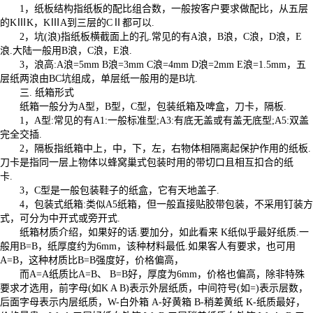
1，纸板结构指纸板的配比组合数，一般按客户要求做配比，从五层
的KⅢK，KⅢA到三层的CⅡ都可以.
2，坑(浪)指纸板横截面上的孔.常见的有A浪，B浪，C浪，D浪，E
浪.大陆一般用B浪，C浪，E浪.
3，浪高:A浪=5mm B浪=3mm C浪=4mm D浪=2mm E浪=1.5mm，五
层纸两浪由BC坑组成，单层纸一般用的是B坑.
三. 纸箱形式
纸箱一般分为A型，B型，C型，包装纸箱及啤盒，刀卡，隔板.
1，A型:常见的有A1:一般标准型;A3:有底无盖或有盖无底型;A5:双盖
完全交插.
2，隔板指纸箱中上，中，下，左，右物体相隔离起保护作用的纸板.
刀卡是指同一层上物体以蜂窝巢式包装时用的带切口且相互扣合的纸
卡.
3，C型是一般包装鞋子的纸盒，它有天地盖子.
4，包装式纸箱:类似A5纸箱，但一般直接贴胶带包装，不采用钉装方
式，可分为中开式或旁开式.
纸箱材质介绍，如果好的话.要加分，如此看来 K纸似乎最好纸质.一
般用B=B，纸厚度约为6mm，该种材料最低.如果客人有要求，也可用
A=B，这种材质比B=B强度好，价格偏高，
而A=A纸质比A=B、 B=B好，厚度为6mm，价格也偏高，除非特殊
要求才选用，前字母(如K A B)表示外层纸质，中间符号(如=)表示层数，
后面字母表示内层纸质，W-白外箱 A-好黄箱 B-稍差黄纸 K-纸质最好，