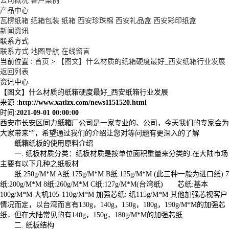
公司概况
客户案例
产品中心
瓦楞纸箱
纸箱包装
纸箱
西安珍珠棉
西安礼品盒
西安彩印纸盒
新闻资讯
联系方式
联系方式
地图导航
在线留言
当前位置 :
首页
>
【图文】什么材质的纸箱硬度最好_西安纸箱行业发展
返回列表
资讯中心
【图文】什么材质的纸箱硬度最好_西安纸箱行业发展
来源 :
http://www.xatlzx.com/news1151520.html
时间:
2021-09-01 00:00:00
西安市长安区同力
纸箱
厂公司是一家专业的、公司，今天我们的专家会为
大家带来“”，希望通过我们的介绍让您对等问题有更深入的了解
纸箱
纸板的使用原料介绍
一. 纸板材质分类：纸板材质是按单位面积重量来分类的.在大陆市场
主要有以下几种之纸板材
纸:250g/M*M A纸:175g/M*M B纸:125g/M*M (此三种一般为进口纸) 7
纸:200g/M*M 8纸:260g/M*M C纸:127g/M*M(台湾纸) 芯纸:基本
100g/M*M 大机105-110g/M*M 加强芯纸: 纸115g/M*M 其他加强芯视客户
情况而定，以台湾而言有130g，140g，150g，180g，190g/M*M的加强芯
纸，但在大陆常见的有140g，150g，180g/M*M的加强芯纸.
二. 纸板结构