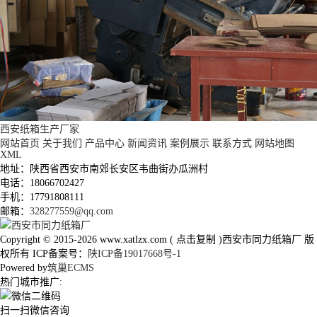
西安纸箱生产厂家
网站首页
关于我们
产品中心
新闻资讯
案例展示
联系方式
网站地图
XML
地址：陕西省西安市南郊长安区韦曲街办瓜洲村
电话：18066702427
手机：17791808111
邮箱：
328277559@qq.com
Copyright © 2015-2026
www.xatlzx.com
(
点击复制
)西安市同力纸箱厂 版
权所有 ICP备案号：
陕ICP备19017668号-1
Powered by
筑巢ECMS
热门城市推广:
扫一扫微信咨询