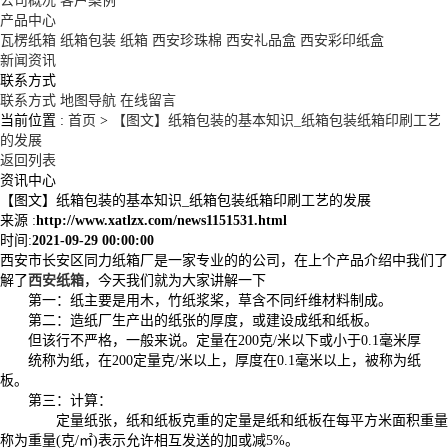
公司概况
客户案例
产品中心
瓦楞纸箱
纸箱包装
纸箱
西安珍珠棉
西安礼品盒
西安彩印纸盒
新闻资讯
联系方式
联系方式
地图导航
在线留言
当前位置 :
首页
>
【图文】纸箱包装的基本知识_纸箱包装纸箱印刷工艺
的发展
返回列表
资讯中心
【图文】纸箱包装的基本知识_纸箱包装纸箱印刷工艺的发展
来源 :
http://www.xatlzx.com/news1151531.html
时间:
2021-09-29 00:00:00
西安市长安区同力纸箱厂是一家专业的的公司，在上个产品介绍中我们了
解了
西安纸箱
，今天我们就为大家讲解一下
第一：纸主要是用木，竹纸浆桨，草含不同纤维材料制成。
第二：造纸厂生产出的纸张的厚度，或建设成纸和纸板。
但该行不严格，一般来说。定量在200克/米以下或小于0.1毫米厚
统称为纸，在200定量克/米以上，厚度在0.1毫米以上，被称为纸
板。
第三：计算：
定量纸张，纸和纸板克重的定量是纸和纸板在每平方米面积重量
称为重量(克/㎡)表示允许相互发送的加或减5%。