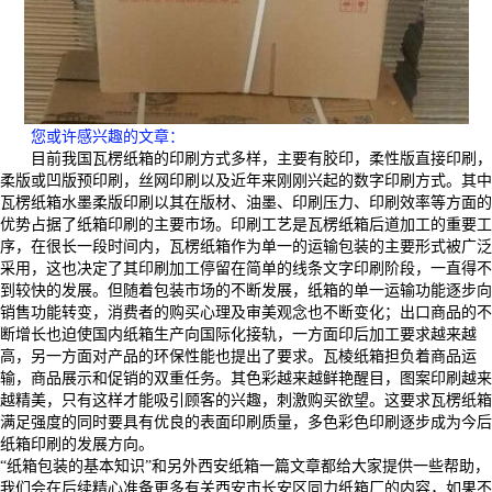
您或许感兴趣的文章：
目前我国瓦楞纸箱的印刷方式多样，主要有胶印，柔性版直接印刷，
柔版或凹版预印刷，丝网印刷以及近年来刚刚兴起的数字印刷方式。其中
瓦楞纸箱水墨柔版印刷以其在版材、油墨、印刷压力、印刷效率等方面的
优势占据了纸箱印刷的主要市场。印刷工艺是瓦楞纸箱后道加工的重要工
序，在很长一段时间内，瓦楞纸箱作为单一的运输包装的主要形式被广泛
采用，这也决定了其印刷加工停留在简单的线条文字印刷阶段，一直得不
到较快的发展。但随着包装市场的不断发展，纸箱的单一运输功能逐步向
销售功能转变，消费者的购买心理及审美观念也不断变化；出口商品的不
断增长也迫使国内纸箱生产向国际化接轨，一方面印后加工要求越来越
高，另一方面对产品的环保性能也提出了要求。瓦棱纸箱担负着商品运
输，商品展示和促销的双重任务。其色彩越来越鲜艳醒目，图案印刷越来
越精美，只有这样才能吸引顾客的兴趣，刺激购买欲望。这要求瓦楞纸箱
满足强度的同时要具有优良的表面印刷质量，多色彩色印刷逐步成为今后
纸箱印刷的发展方向。
“纸箱包装的基本知识”和另外西安纸箱一篇文章都给大家提供一些帮助，
我们会在后续精心准备更多有关西安市长安区同力纸箱厂的内容，如果不