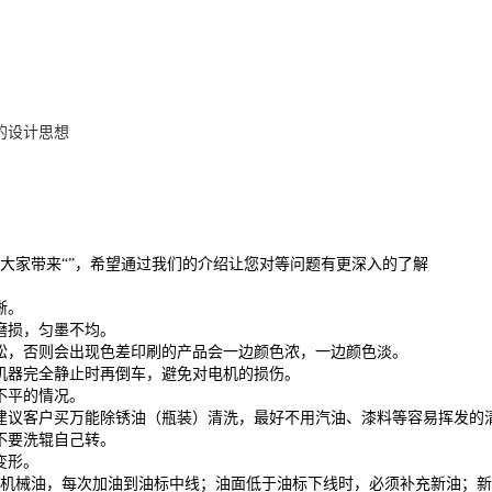
的设计思想
大家带来“”，希望通过我们的介绍让您对等问题有更深入的了解
晰。
磨损，匀墨不均。
松，否则会出现色差印刷的产品会一边颜色浓，一边颜色淡。
机器完全静止时再倒车，避免对电机的损伤。
不平的情况。
建议客户买万能除锈油（瓶装）清洗，最好不用汽油、漆料等容易挥发的
不要洗辊自己转。
变形。
0#机械油，每次加油到油标中线；油面低于油标下线时，必须补充新油；