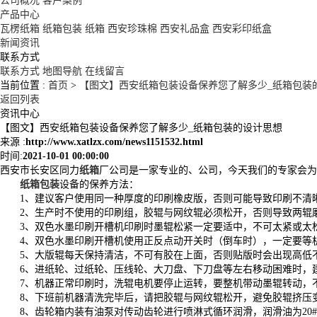
公司概况
客户案例
产品中心
瓦楞纸箱
纸箱包装
纸箱
西安珍珠棉
西安礼品盒
西安彩印纸盒
新闻资讯
联系方式
联系方式
地图导航
在线留言
当前位置 :
首页
>
【图文】西安纸箱包装设备保养您了解多少_纸箱包装
返回列表
资讯中心
【图文】西安纸箱包装设备保养您了解多少_纸箱包装的设计思想
来源 :
http://www.xatlzx.com/news1151532.html
时间:
2021-10-01 00:00:00
西安市长安区同力
纸箱
厂公司是一家专业的、公司，今天我们的专家会为
纸箱包装
设备的保养方法：
1、建议客户使用同一种厚度的印刷橡皮版，否则可能导致印刷不清
2、生产时不使用的印刷组，胶辊与网纹辊必须松开，否则导致两辊
3、双色水墨印刷开槽机印刷时墨辊松紧一定要适中，不可太紧或太
4、双色水墨印刷开槽机使用正反点动开关时（倒车时），一定要等
5、大版辊每天保持清洁，不可有胶在上面，否则贴版时会出现高低
6、进纸轮、过纸轮、压线轮、大刀盘、下刀盘等左右移动困难时，
7、机器正常印刷时，洗辊电机要停止运转，要整机带动墨辊转动，
8、下班前机器清洗完毕后，请把胶辊与网纹辊松开，避免胶辊挤压
8、齿轮箱内装有油泵对传动齿轮进行喷淋式循环润滑，润滑油为2