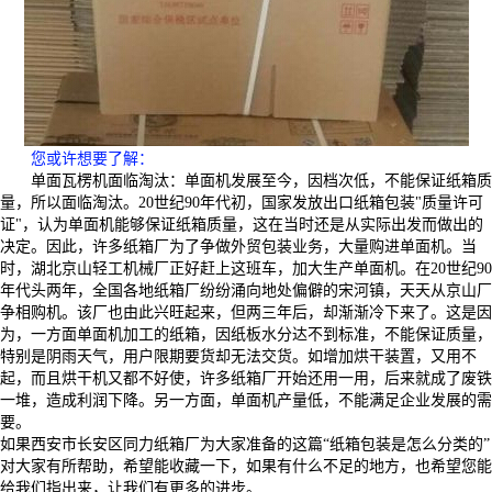
您或许想要了解
：
单面瓦楞机面临淘汰：单面机发展至今，因档次低，不能保证纸箱质
量，所以面临淘汰。20世纪90年代初，国家发放出口纸箱包装"质量许可
证"，认为单面机能够保证纸箱质量，这在当时还是从实际出发而做出的
决定。因此，许多纸箱厂为了争做外贸包装业务，大量购进单面机。当
时，湖北京山轻工机械厂正好赶上这班车，加大生产单面机。在20世纪90
年代头两年，全国各地纸箱厂纷纷涌向地处偏僻的宋河镇，天天从京山厂
争相购机。该厂也由此兴旺起来，但两三年后，却渐渐冷下来了。这是因
为，一方面单面机加工的纸箱，因纸板水分达不到标准，不能保证质量，
特别是阴雨天气，用户限期要货却无法交货。如增加烘干装置，又用不
起，而且烘干机又都不好使，许多纸箱厂开始还用一用，后来就成了废铁
一堆，造成利润下降。另一方面，单面机产量低，不能满足企业发展的需
要。
如果西安市长安区同力纸箱厂为大家准备的这篇“纸箱包装是怎么分类的”
对大家有所帮助，希望能收藏一下，如果有什么不足的地方，也希望您能
给我们指出来，让我们有更多的进步。