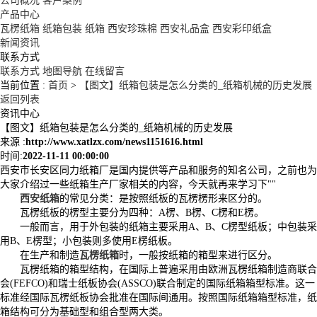
公司概况
客户案例
产品中心
瓦楞纸箱
纸箱包装
纸箱
西安珍珠棉
西安礼品盒
西安彩印纸盒
新闻资讯
联系方式
联系方式
地图导航
在线留言
当前位置 :
首页
>
【图文】纸箱包装是怎么分类的_纸箱机械的历史发展
返回列表
资讯中心
【图文】纸箱包装是怎么分类的_纸箱机械的历史发展
来源 :
http://www.xatlzx.com/news1151616.html
时间:
2022-11-11 00:00:00
西安市长安区同力纸箱厂是国内提供等产品和服务的知名公司，之前也为
大家介绍过一些纸箱生产厂家相关的内容，今天就再来学习下""
西安纸箱
的常见分类：是按照纸板的瓦楞楞形来区分的。
瓦楞纸板的楞型主要分为四种：A楞、B楞、C楞和E楞。
一般而言，用于外包装的纸箱主要采用A、B、C楞型纸板；中包装采
用B、E楞型；小包装则多使用E楞纸板。
在生产和制造
瓦楞纸箱
时，一般按纸箱的箱型来进行区分。
瓦楞纸箱的箱型结构，在国际上普遍采用由欧洲瓦楞纸箱制造商联合
会(FEFCO)和瑞士纸板协会(ASSCO)联合制定的国际纸箱箱型标准。这一
标准经国际瓦楞纸板协会批准在国际间通用。按照国际纸箱箱型标准，纸
箱结构可分为基础型和组合型两大类。