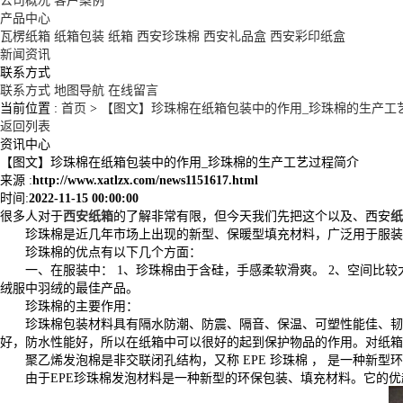
公司概况
客户案例
产品中心
瓦楞纸箱
纸箱包装
纸箱
西安珍珠棉
西安礼品盒
西安彩印纸盒
新闻资讯
联系方式
联系方式
地图导航
在线留言
当前位置 :
首页
>
【图文】珍珠棉在纸箱包装中的作用_珍珠棉的生产工
返回列表
资讯中心
【图文】珍珠棉在纸箱包装中的作用_珍珠棉的生产工艺过程简介
来源 :
http://www.xatlzx.com/news1151617.html
时间:
2022-11-15 00:00:00
很多人对于
西安纸箱
的了解非常有限，但今天我们先把这个以及、西安
纸
珍珠棉是近几年市场上出现的新型、保暖型填充材料，广泛用于服装
珍珠棉的优点有以下几个方面：
一、在服装中： 1、珍珠棉由于含硅，手感柔软滑爽。 2、空间比
绒服中羽绒的最佳产品。
珍珠棉的主要作用：
珍珠棉包装材料具有隔水防潮、防震、隔音、保温、可塑性能佳、韧
好，防水性能好，所以在纸箱中可以很好的起到保护物品的作用。对纸箱
聚乙烯发泡棉是非交联闭孔结构，又称 EPE 珍珠棉 ， 是一种
由于EPE珍珠棉发泡材料是一种新型的环保包装、填充材料。它的