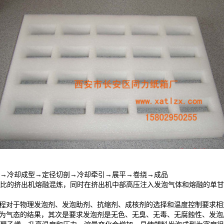
→冷却成型→定径切剖→冷却牵引→展平→卷绕→成品
的挤出机熔融混炼，同时在挤出机中部高压注入发泡气体和熔融的单甘
程对于物理发泡剂、发泡助剂、抗缩剂、成核剂的选择和温度控制要求相
化为气态的结果，其次是要求发泡剂是无色、无臭、无毒、无腐鉵性、发