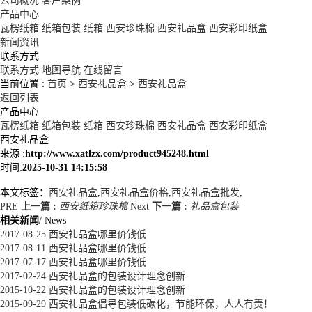
公司概况
客户案例
产品中心
瓦楞纸箱
纸箱包装
纸箱
西安珍珠棉
西安礼品盒
西安彩印纸盒
新闻资讯
联系方式
联系方式
地图导航
在线留言
当前位置 :
首页
>
西安礼品盒
>
西安礼品盒
返回列表
产品中心
瓦楞纸箱
纸箱包装
纸箱
西安珍珠棉
西安礼品盒
西安彩印纸盒
西安礼品盒
来源 :
http://www.xatlzx.com/product945248.html
时间:
2025-10-31 14:15:58
本文标签：
西安礼品盒
,
西安礼品盒价格
,
西安礼品盒批发
,
PRE
上一篇 :
西安纸箱珍珠棉
Next
下一篇 :
礼品盒包装
相关新闻
/ News
2017-08-25
西安礼品盒哪里价钱低
2017-08-11
西安礼品盒哪里价钱低
2017-07-17
西安礼品盒哪里价钱低
2017-02-24
西安礼品盒的包装设计理念创新
2015-10-22
西安礼品盒的包装设计理念创新
2015-09-29
西安礼品盒倡导包装低碳化，节能环保，人人有责！