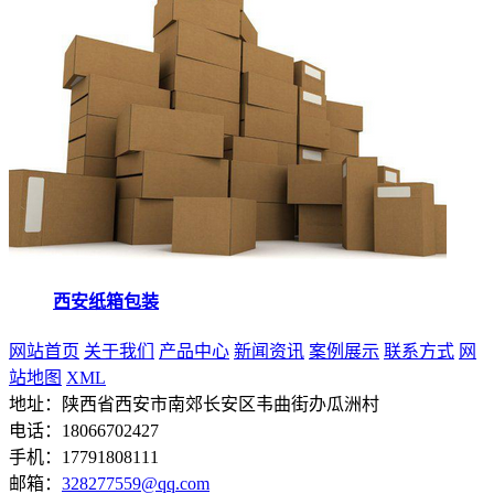
西安纸箱包装
网站首页
关于我们
产品中心
新闻资讯
案例展示
联系方式
网
站地图
XML
地址：陕西省西安市南郊长安区韦曲街办瓜洲村
电话：18066702427
手机：17791808111
邮箱：
328277559@qq.com