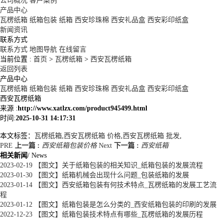
公司概况
客户案例
产品中心
瓦楞纸箱
纸箱包装
纸箱
西安珍珠棉
西安礼品盒
西安彩印纸盒
新闻资讯
联系方式
联系方式
地图导航
在线留言
当前位置 :
首页
>
瓦楞纸箱
>
西安瓦楞纸箱
返回列表
产品中心
瓦楞纸箱
纸箱包装
纸箱
西安珍珠棉
西安礼品盒
西安彩印纸盒
西安瓦楞纸箱
来源 :
http://www.xatlzx.com/product945499.html
时间:
2025-10-31 14:17:31
本文标签：
瓦楞纸箱
,
西安瓦楞纸箱 价格
,
西安瓦楞纸箱 批发
,
PRE
上一篇 :
西安纸箱包装价格
Next
下一篇 :
西安纸箱
相关新闻
/ News
2023-02-19
【图文】关于纸箱包装的相关知识_纸箱包装的发展流程
2023-01-30
【图文】纸箱机械会出现什么问题_包装纸箱的发展
2023-01-14
【图文】西安纸箱包装有何技术特点_瓦楞纸箱的发展工艺流
程
2023-01-12
【图文】纸箱包装是怎么分类的_西安纸箱包装的印刷的发展
2022-12-23
【图文】纸箱包装技术特点有哪些_瓦楞纸箱的发展历程